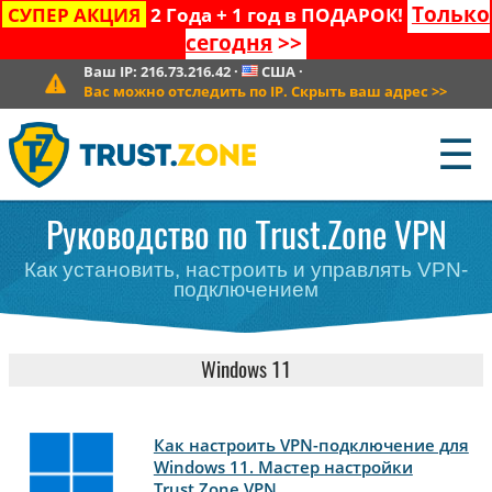
Только
СУПЕР АКЦИЯ
2 Года + 1 год в ПОДАРОК!
сегодня
>>
Ваш IP:
216.73.216.42
·
США
·
Вас можно отследить по IP. Скрыть ваш адрес
>>
☰
Руководство по Trust.Zone VPN
Как установить, настроить и управлять VPN-
подключением
Windows 11
Как настроить VPN-подключение для
Windows 11. Мастер настройки
Trust.Zone VPN.