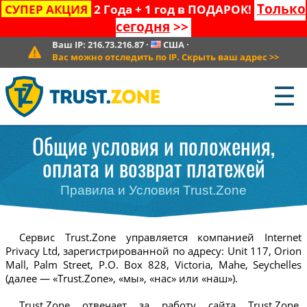
Только
СУПЕР АКЦИЯ
2 Года + 1 год в ПОДАРОК!
сегодня
>>
Ваш IP:
216.73.216.87
·
США
·
Вас можно отследить по IP. Скрыть ваш адрес
>>
☰
Общие условия и положения,
оплата и возврат платежей
Правила и Условия Trust.Zone
Сервис Trust.Zone управляется компанией Internet
Privacy Ltd, зарегистрированной по адресу: Unit 117, Orion
Mall, Palm Street, P.O. Box 828, Victoria, Mahe, Seychelles
(далее — «Trust.Zone», «мы», «нас» или «наш»).
Trust.Zone отвечает за работу сайта Trust.Zone,