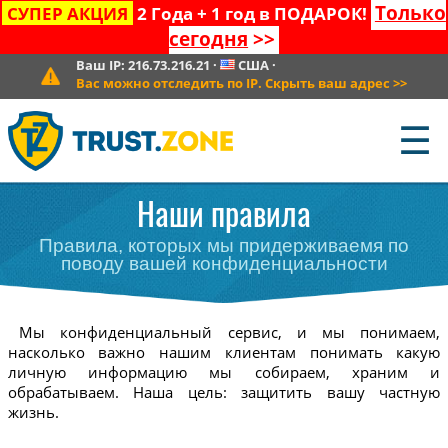
Только
СУПЕР АКЦИЯ
2 Года + 1 год в ПОДАРОК!
сегодня
>>
Ваш IP:
216.73.216.21
·
США
·
Вас можно отследить по IP. Скрыть ваш адрес
>>
☰
Наши правила
Правила, которых мы придерживаемя по
поводу вашей конфиденциальности
Мы конфиденциальный сервис, и мы понимаем,
насколько важно нашим клиентам понимать какую
личную информацию мы собираем, храним и
обрабатываем. Наша цель: защитить вашу частную
жизнь.