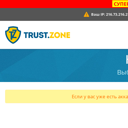
СУПЕ
Ваш IP:
216.73.216.2
Выб
Если у вас уже есть акк