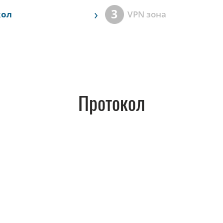
›
3
кол
VPN зона
Протокол