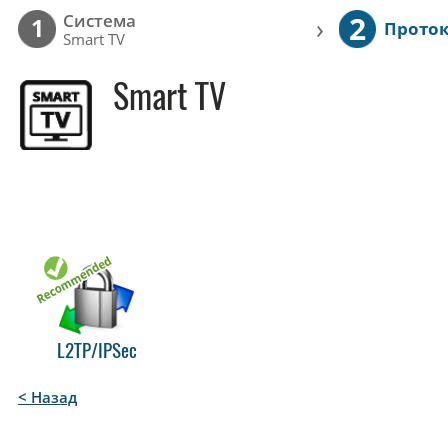
2
Cистема
›
1
Прото
Smart TV
Smart TV
L2TP/IPSec
< Назад