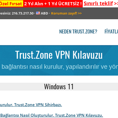
Sınırlı teklif
>
Özel Fırsat
2 Yıl Alın + 1 Yıl ÜCRETSİZ !
resiniz:
216.73.217.50
·
ABD
·
Koruman zayıf!
>>
NEDEN TRUST.ZONE?
FIYATL
Trust.Zone VPN Kılavuzu
bağlantısı nasıl kurulur, yapılandırılır ve yöne
Windows 11
kurulur. Trust.Zone VPN Sihirbazı.
Bağlantısı Nasıl Oluşturulur. Trust.Zone VPN Kılavuzu.