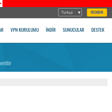
>
Türkçe
HESABIM
AR
VPN KURULUMU
İNDIR
SUNUCULAR
DESTEK
tilir