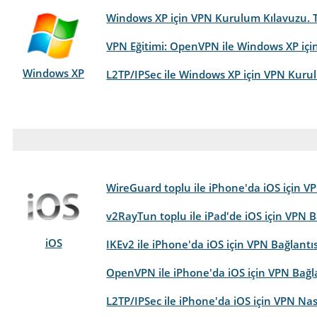
Windows XP için VPN Kurulum Kılavuzu. 
VPN Eğitimi: OpenVPN ile Windows XP içi
Windows XP
L2TP/IPSec ile Windows XP için VPN Kuru
WireGuard toplu ile iPhone'da iOS için VPN
v2RayTun toplu ile iPad'de iOS için VPN Bağ
iOS
IKEv2 ile iPhone'da iOS için VPN Bağlantısı
OpenVPN ile iPhone'da iOS için VPN Bağlant
L2TP/IPSec ile iPhone'da iOS için VPN Nas