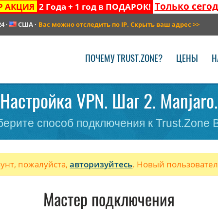
Только сего
Р АКЦИЯ
2 Года + 1 год в ПОДАРОК!
24
·
США
·
Вас можно отследить по IP. Скрыть ваш адрес
>>
ПОЧЕМУ TRUST.ZONE?
ЦЕНЫ
Н
Настройка VPN. Шаг 2. Manjaro.
ерите способ подключения к Trust.Zone
аунт, пожалуйста,
авторизуйтесь
. Новый пользовате
Мастер подключения