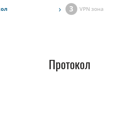
›
3
кол
VPN зона
Протокол