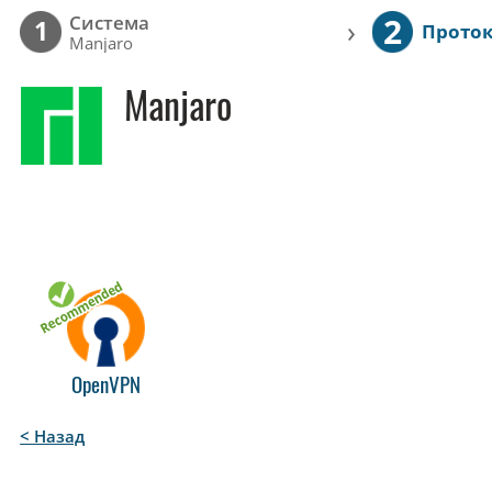
2
Cистема
›
1
Прото
Manjaro
Manjaro
OpenVPN
< Назад