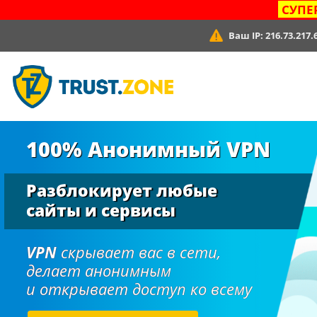
СУПЕ
Ваш IP:
216.73.217.
100% Анонимный VPN
Разблокирует любые
сайты и сервисы
VPN
скрывает вас в сети,
делает анонимным
и открывает доступ ко всему