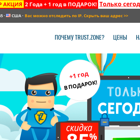
Только сего
Р АКЦИЯ
2 Года + 1 год в ПОДАРОК!
65
·
США
·
Вас можно отследить по IP. Скрыть ваш адрес
>>
ПОЧЕМУ TRUST.ZONE?
ЦЕНЫ
Н
+1 год
В ПОДАРОК!