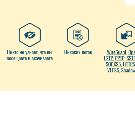
Никто не узнает, что вы
Никаких логов
WireGuard
,
Op
посещаете и скачиваете
L2TP
,
PPTP
,
SST
SOCKS5
,
HTTPS
VLESS
,
Shadow