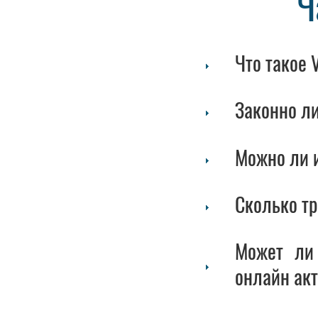
Ч
Что такое 
Законно л
Можно ли и
Сколько т
Может ли
онлайн акт