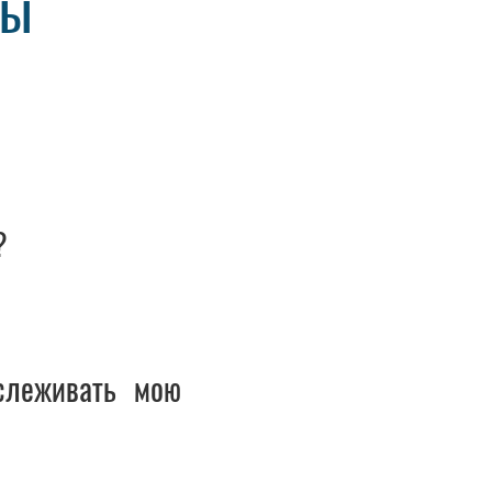
сы
?
слеживать мою