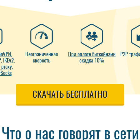
enVPN
,
Неограниченная
При оплате биткойнами
P2P траф
P
,
IKEv2
,
скорость
скидка 10%
 proxy
,
Socks
СКАЧАТЬ БЕСПЛАТНО
Что о нас говорят в сети