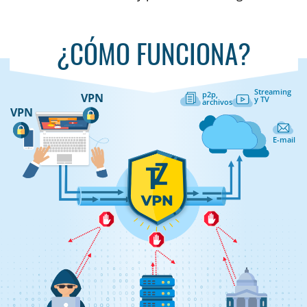
¿CÓMO FUNCIONA?
Streaming
p2p,
VPN
y TV
archivos
VPN
E-mail