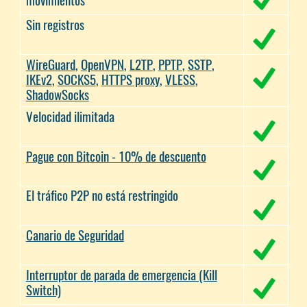
movimientos
Sin registros
WireGuard
,
OpenVPN
,
L2TP
,
PPTP
,
SSTP
,
IKEv2
,
SOCKS5
,
HTTPS proxy
,
VLESS
,
ShadowSocks
Velocidad ilimitada
Pague con Bitcoin - 10% de descuento
El tráfico P2P no está restringido
Canario de Seguridad
Interruptor de parada de emergencia (Kill
Switch)