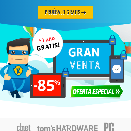
PRUÉBALO GRATIS
+1 año
GRATIS!
85