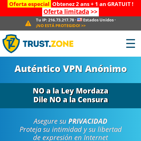
Oferta especial
Obtenez 2 ans + 1 an GRATUIT !
Oferta limitada
>>
Tu IP:
216.73.217.78
·
Estados Unidos
·
¡NO ESTÁ PROTEGIDO!
>>
☰
Auténtico VPN Anónimo
NO a la Ley Mordaza
Dile NO a la Censura
Asegure su
PRIVACIDAD
Proteja su intimidad y su libertad
de expresión en Internet