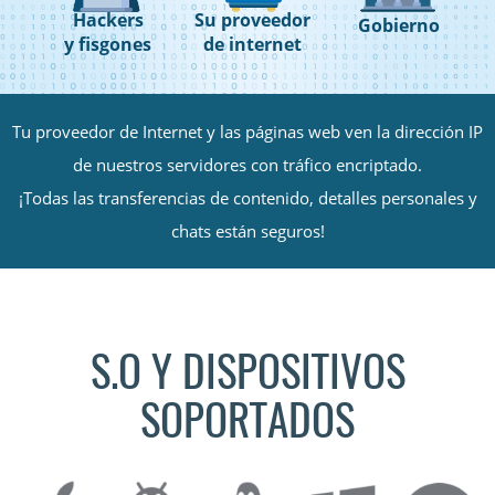
Hackers
Su proveedor
Gobierno
y fisgones
de internet
Tu proveedor de Internet y las páginas web ven la dirección IP
de nuestros servidores con tráfico encriptado.
¡Todas las transferencias de contenido, detalles personales y
chats están seguros!
S.O Y DISPOSITIVOS
SOPORTADOS