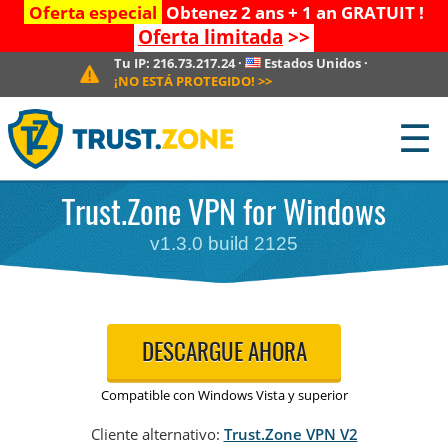
Oferta especial
Obtenez 2 ans + 1 an GRATUIT !
Oferta limitada
>>
Tu IP:
216.73.217.24
·
Estados Unidos
·
¡NO ESTÁ PROTEGIDO!
>>
☰
Trust.Zone VPN for Windows
v1.3.0 build 2125
DESCARGUE AHORA
Compatible con Windows Vista y superior
Cliente alternativo:
Trust.Zone VPN V2