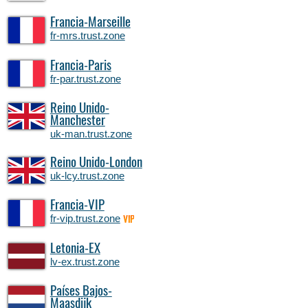
Francia-Marseille
fr-mrs.trust.zone
Francia-Paris
fr-par.trust.zone
Reino Unido-
Manchester
uk-man.trust.zone
Reino Unido-London
uk-lcy.trust.zone
Francia-VIP
fr-vip.trust.zone
VIP
Letonia-EX
lv-ex.trust.zone
Países Bajos-
Maasdijk