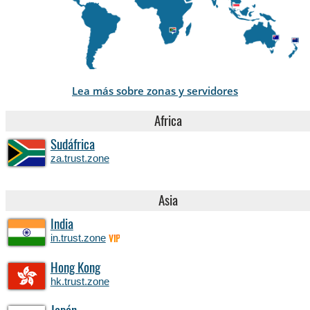
Lea más sobre zonas y servidores
Africa
Sudáfrica
za.trust.zone
Asia
India
in.trust.zone
VIP
Hong Kong
hk.trust.zone