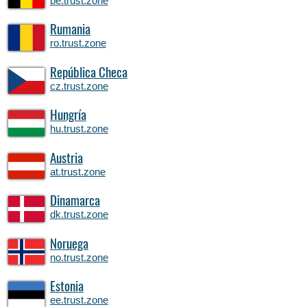
be.trust.zone
Rumania
ro.trust.zone
República Checa
cz.trust.zone
Hungría
hu.trust.zone
Austria
at.trust.zone
Dinamarca
dk.trust.zone
Noruega
no.trust.zone
Estonia
ee.trust.zone