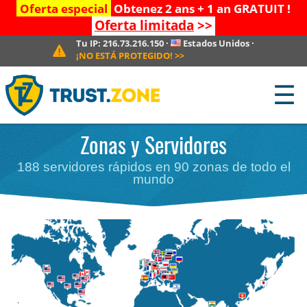
Oferta especial
Obtenez 2 ans + 1 an GRATUIT !
Oferta limitada
>>
Tu IP:
216.73.216.150
·
Estados Unidos
·
¡NO ESTÁ PROTEGIDO!
>>
☰
Zonas y Servidores
188 servidores rápidos en 90 zonas de todo el
mundo