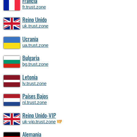
Francia
fr.trust.zone
Reino Unido
uk.trust.zone
Ucrania
ua.trust.zone
Bulgaria
bg.trust.zone
Letonia
lv.trust.zone
Países Bajos
nl.trust.zone
Reino Unido-VIP
uk-vip.trust.zone
VIP
Alemania