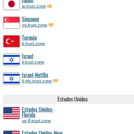
Japón
jp.trust.zone
VIP
Singapur
sg.trust.zone
VIP
Turquía
tr.trust.zone
Israel
il.trust.zone
Israel-Netflix
il-nfx.trust.zone
VIP
Estados Unidos
Estados Unidos-
Florida
us-fl.trust.zone
Estados Unidos-New