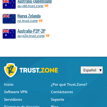
Australia-Queensland
au-qld.trust.zone
VIP
Nueva Zelanda
nz.trust.zone
VIP
Australia-P2P-2P
au-p2p.trust.zone
VIP
Español
Inicio
¿Por qué Trust.Zone?
Software VPN
Contáctanos
Servidores
Soporte
Términos de Servicio
Blog