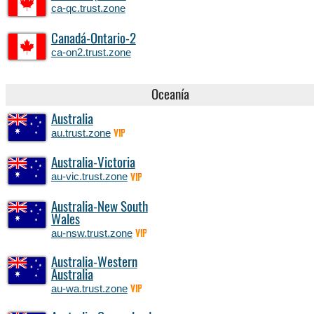
ca-qc.trust.zone
Canadá-Ontario-2
ca-on2.trust.zone
Oceanía
Australia
au.trust.zone
VIP
Australia-Victoria
au-vic.trust.zone
VIP
Australia-New South
Wales
au-nsw.trust.zone
VIP
Australia-Western
Australia
au-wa.trust.zone
VIP