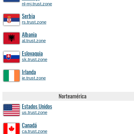
nl-mj.trust.zone
Serbia
rs.trust.zone
Albania
al.trust.zone
Eslovaquia
sk.trust.zone
Irlanda
ie.trust.zone
Norteamérica
Estados Unidos
us.trust.zone
Canadá
ca.trust.zone