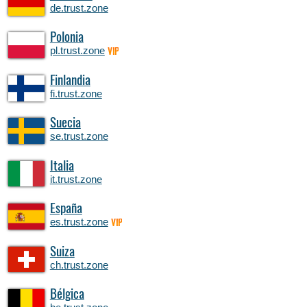
de.trust.zone
Polonia
pl.trust.zone
VIP
Finlandia
fi.trust.zone
Suecia
se.trust.zone
Italia
it.trust.zone
España
es.trust.zone
VIP
Suiza
ch.trust.zone
Bélgica