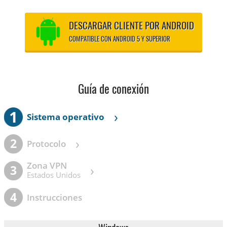
DESCARGAR CLIENTE POR ANDROID
COMPATIBLE CON ANDROID 5 Y SUPERIOR
Guía de conexión
1
›
Sistema operativo
›
2
Protocolo
Zona VPN
›
3
Estados Unidos
4
Instrucciones