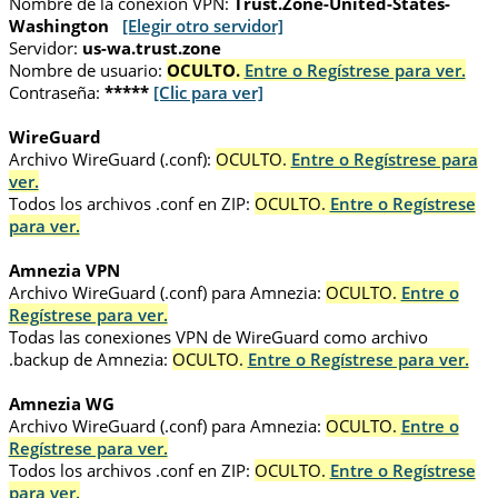
Nombre de la conexión VPN:
Trust.Zone-United-States-
Washington
[Elegir otro servidor]
Servidor:
us-wa.trust.zone
Nombre de usuario:
OCULTO.
Entre o Regístrese para ver.
Contraseña:
*****
[Clic para ver]
WireGuard
Archivo WireGuard (.conf):
OCULTO.
Entre o Regístrese para
ver.
Todos los archivos .conf en ZIP:
OCULTO.
Entre o Regístrese
para ver.
Amnezia VPN
Archivo WireGuard (.conf) para Amnezia:
OCULTO.
Entre o
Regístrese para ver.
Todas las conexiones VPN de WireGuard como archivo
.backup de Amnezia:
OCULTO.
Entre o Regístrese para ver.
Amnezia WG
Archivo WireGuard (.conf) para Amnezia:
OCULTO.
Entre o
Regístrese para ver.
Todos los archivos .conf en ZIP:
OCULTO.
Entre o Regístrese
para ver.