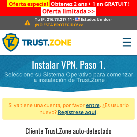
Oferta especial
Obtenez 2 ans + 1 an GRATUIT !
Oferta limitada
>>
Tu IP:
216.73.217.11
·
Estados Unidos
·
¡NO ESTÁ PROTEGIDO!
>>
☰
Instalar VPN. Paso 1.
Seleccione su Sistema Operativo para comenzar
la instalación de Trust.Zone
Si ya tiene una cuenta, por favor
entre
. ¿Es usuario
nuevo?
Regístrese aquí
.
Cliente Trust.Zone auto-detectado