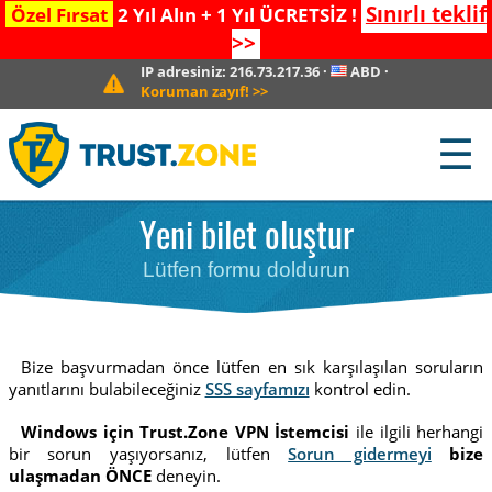
Sınırlı teklif
Özel Fırsat
2 Yıl Alın + 1 Yıl ÜCRETSİZ !
>>
IP adresiniz:
216.73.217.36
·
ABD
·
Koruman zayıf!
>>
☰
Yeni bilet oluştur
Lütfen formu doldurun
Bize başvurmadan önce lütfen en sık karşılaşılan soruların
yanıtlarını bulabileceğiniz
SSS sayfamızı
kontrol edin.
Windows için Trust.Zone VPN İstemcisi
ile ilgili herhangi
bir sorun yaşıyorsanız, lütfen
Sorun gidermeyi
bize
ulaşmadan ÖNCE
deneyin.