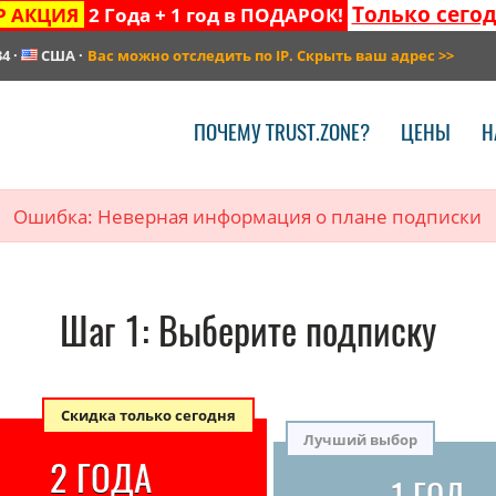
Только сего
Р АКЦИЯ
2 Года + 1 год в ПОДАРОК!
34
·
США
·
Вас можно отследить по IP. Скрыть ваш адрес
>>
ПОЧЕМУ TRUST.ZONE?
ЦЕНЫ
Н
Ошибка: Неверная информация о плане подписки
Шаг
1
: Выберите подписку
Скидка только сегодня
Лучший выбор
2 ГОДА