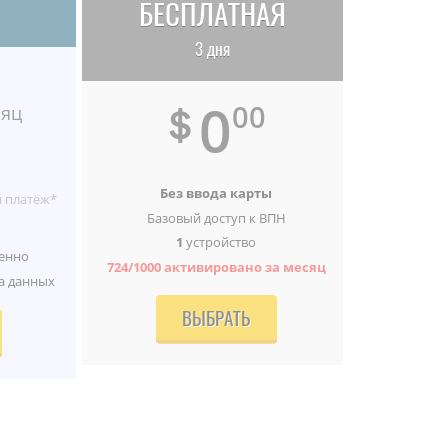
БЕСПЛАТНАЯ
3 дня
0
＄
00
сяц
Без ввода карты
 платёж*
Базовый доступ к ВПН
1
устройство
енно
724/1000
активировано за месяц
а данных
ВЫБРАТЬ