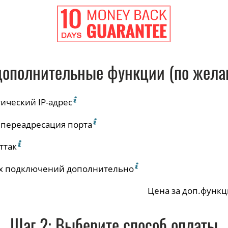
дополнительные функции (по жела
ический IP-адрес
 переадресация порта
ттак
х подключений дополнительно
Цена за доп.функ
Шаг
2
: Выберите способ оплаты