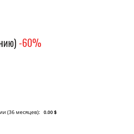
нию)
-60%
ции
(36 месяцев)
:
0.00＄