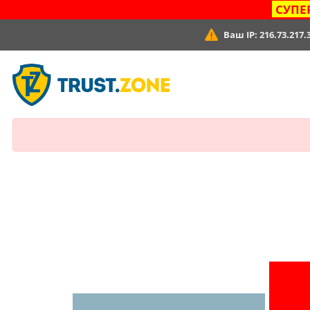
СУПЕ
Ваш IP:
216.73.217.