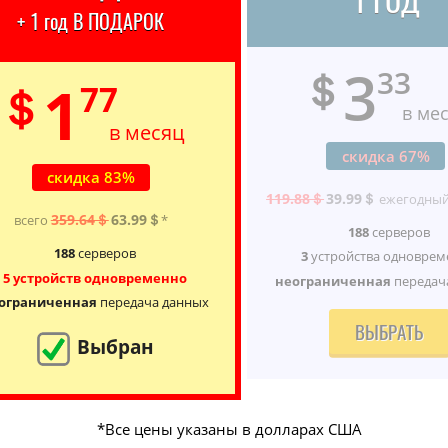
1 ГОД
+ 1 год В ПОДАРОК
3
＄
33
1
＄
77
в ме
в месяц
скидка 67%
скидка 83%
119.88＄
39.99＄
ежегодный
359.64＄
63.99＄
всего
*
188
серверов
188
серверов
3
устройства одноврем
5 устройств одновременно
неограниченная
передач
ограниченная
передача данных
ВЫБРАТЬ
Выбран
*Все цены указаны в долларах США