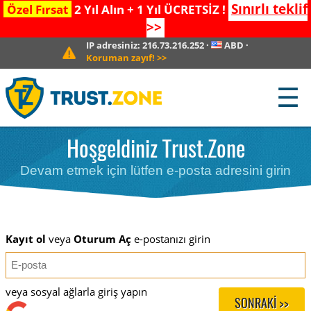
Sınırlı teklif
Özel Fırsat
2 Yıl Alın + 1 Yıl ÜCRETSİZ !
>>
IP adresiniz:
216.73.216.252
·
ABD
·
Koruman zayıf!
>>
☰
Hoşgeldiniz Trust.Zone
Devam etmek için lütfen e-posta adresini girin
Kayıt ol
veya
Oturum Aç
e-postanızı girin
veya sosyal ağlarla giriş yapın
SONRAKI >>