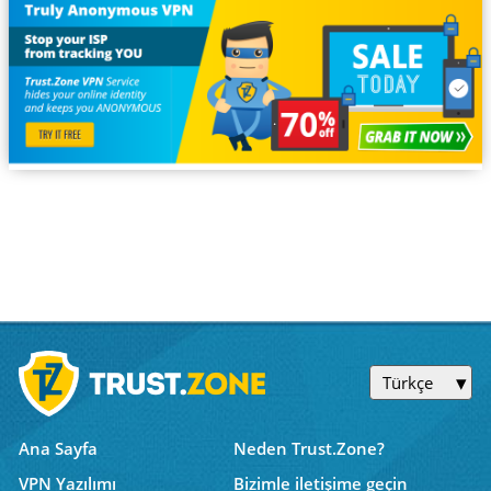
Türkçe
Ana Sayfa
Neden Trust.Zone?
VPN Yazılımı
Bizimle iletişime geçin