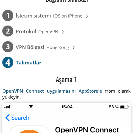
›
1
İşletim sistemi
iOS on iPhone
›
2
Protokol
OpenVPN
›
3
VPN Bölgesi
Hong Kong
4
Talimatlar
Aşama 1
OpenVPN Connect uygulamasını AppStore'e
from olarak
yükleyin.