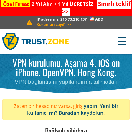
Sınırlı teklif
Özel Fırsat
2 Yıl Alın + 1 Yıl ÜCRETSİZ !
>>
IP adresiniz:
216.73.216.137
·
ABD
·
Koruman zayıf!
>>
☰
VPN kurulumu. Aşama 4. iOS on
iPhone. OpenVPN. Hong Kong.
VPN bağlantısını yapılandırma talimatları
Zaten bir hesabınız varsa, giriş
yapın. Yeni bir
kullanıcı mı?
Buradan kaydolun
.
Bağlantı sihirbazı