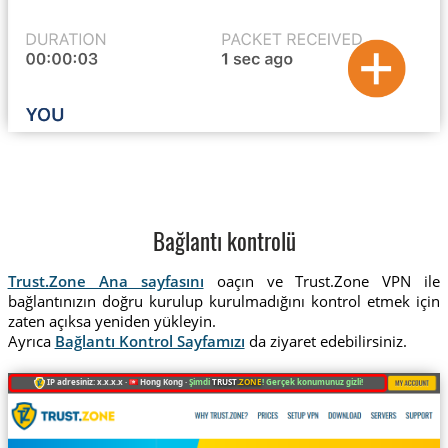
Bağlantı kontrolü
Trust.Zone Ana sayfasını
oaçın ve Trust.Zone VPN ile
bağlantınızın doğru kurulup kurulmadığını kontrol etmek için
zaten açıksa yeniden yükleyin.
Ayrıca
Bağlantı Kontrol Sayfamızı
da ziyaret edebilirsiniz.
IP adresiniz: x.x.x.x ·
Hong Kong ·
Şimdi
TRUST
.ZONE
! Gerçek konumunuz gizli!