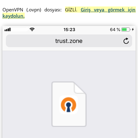
OpenVPN (.ovpn) dosyası:
GİZLİ.
Giriş veya görmek için
kaydolun.