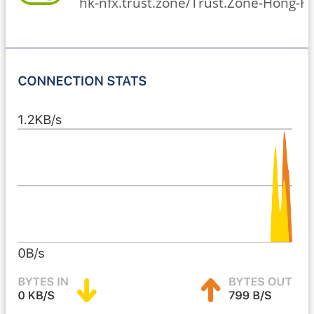
hk-nfx.trust.zone/Trust.Zone-Hong-Ko