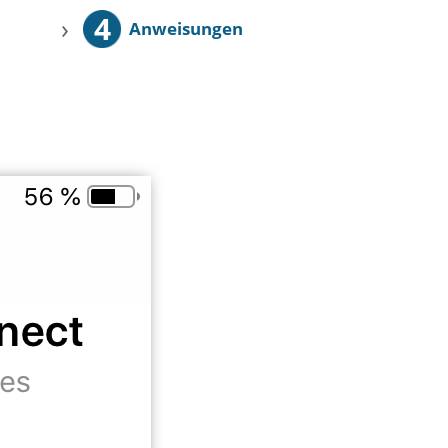
4
›
Anweisungen