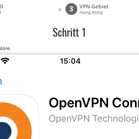
ll
VPN-Gebiet
›
3
N
Hong Kong
Schritt 1
Store.