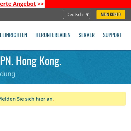
ierte Angebot
>>
Deutsch
MEIN KONTO
N EINRICHTEN
HERUNTERLADEN
SERVER
SUPPORT
VPN. Hong Kong.
ndung
elden Sie sich hier an
.