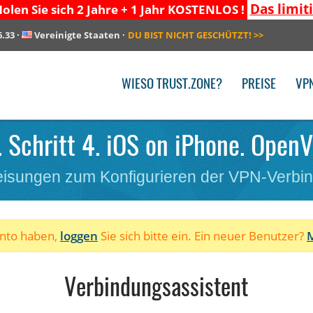
Das limit
olen Sie sich 2 Jahre + 1 Jahr KOSTENLOS !
6.33
·
Vereinigte Staaten
·
DU BIST NICHT GESCHÜTZT!
>>
WIESO TRUST.ZONE?
PREISE
VP
. Schritt 4. iOS on iPhone. Open
isungen zum Konfigurieren der VPN-Verbi
onto haben,
loggen
Sie sich bitte ein. Ein neuer Benutzer?
M
Verbindungsassistent