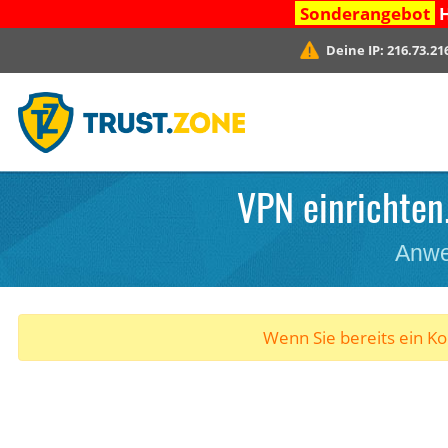
Sonderangebot
H
Deine IP:
216.73.21
VPN einrichten
Anwe
Wenn Sie bereits ein K