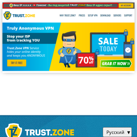
Ваш IP: x.x.x.x ·
Гонконг ·
Вы под защитой
TRUST
.ZONE
! Ваш IP адрес скрыт!
Русский