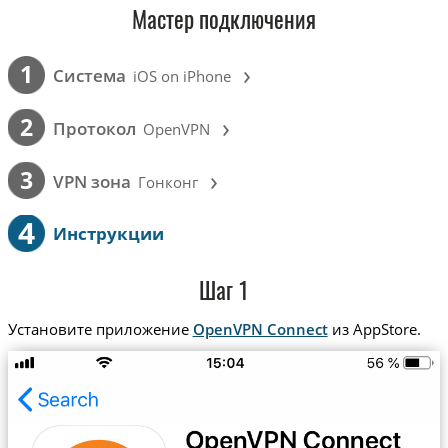
Мастер подключения
›
1
Cистема
iOS on iPhone
›
2
Протокол
OpenVPN
›
3
VPN зона
Гонконг
4
Инструкции
Шаг 1
Установите приложение
OpenVPN Connect
из AppStore.