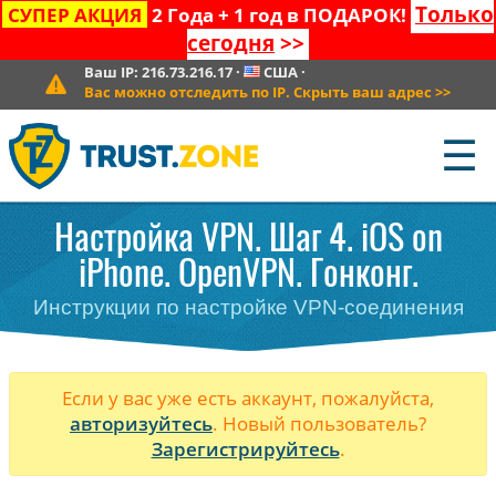
Только
СУПЕР АКЦИЯ
2 Года + 1 год в ПОДАРОК!
сегодня
>>
Ваш IP:
216.73.216.17
·
США
·
Вас можно отследить по IP. Скрыть ваш адрес
>>
☰
Настройка VPN. Шаг 4. iOS on
iPhone. OpenVPN. Гонконг.
Инструкции по настройке VPN-соединения
Если у вас уже есть аккаунт, пожалуйста,
авторизуйтесь
. Новый пользователь?
Зарегистрируйтесь
.