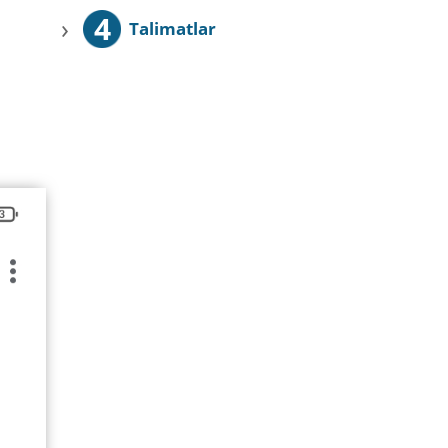
4
›
Talimatlar