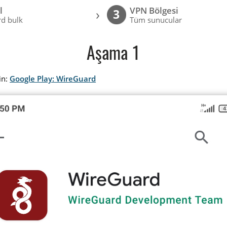
l
VPN Bölgesi
›
3
d bulk
Tüm sunucular
Aşama 1
in:
Google Play: WireGuard