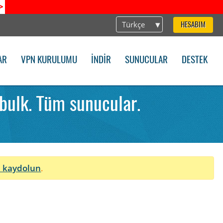
>
Türkçe
HESABIM
AR
VPN KURULUMU
İNDIR
SUNUCULAR
DESTEK
bulk. Tüm sunucular.
 kaydolun
.