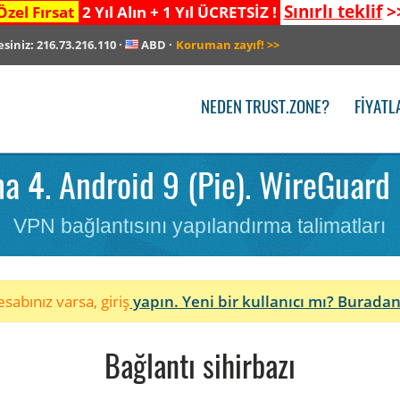
Sınırlı teklif
>
Özel Fırsat
2 Yıl Alın + 1 Yıl ÜCRETSİZ !
esiniz:
216.73.216.110
·
ABD
·
Koruman zayıf!
>>
NEDEN TRUST.ZONE?
FIYATL
 4. Android 9 (Pie). WireGuard 
VPN bağlantısını yapılandırma talimatları
sabınız varsa, giriş
yapın. Yeni bir kullanıcı mı?
Buradan
Bağlantı sihirbazı