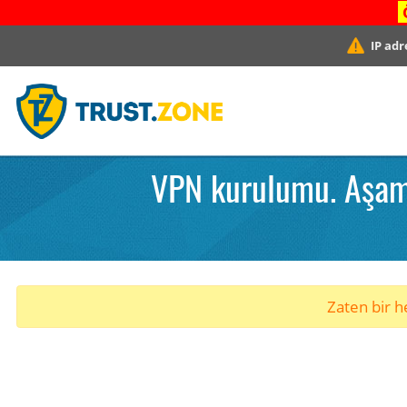
IP adr
VPN kurulumu. Aşama
Zaten bir he