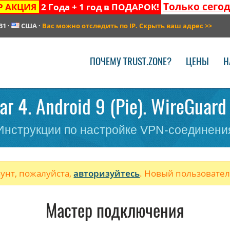
Только сего
Р АКЦИЯ
2 Года + 1 год в ПОДАРОК!
31
·
США
·
Вас можно отследить по IP. Скрыть ваш адрес
>>
ПОЧЕМУ TRUST.ZONE?
ЦЕНЫ
Н
г 4. Android 9 (Pie). WireGuard 
Инструкции по настройке VPN-соединени
аунт, пожалуйста,
авторизуйтесь
. Новый пользовате
Мастер подключения