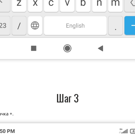
Шаг 3
чка +.