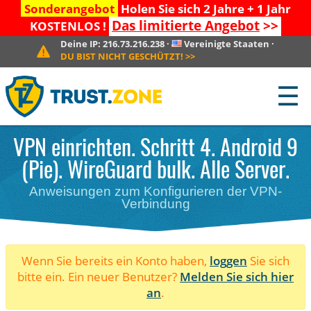
Sonderangebot
Holen Sie sich 2 Jahre + 1 Jahr
Das limitierte Angebot
>>
KOSTENLOS !
Deine IP:
216.73.216.238
·
Vereinigte Staaten
·
DU BIST NICHT GESCHÜTZT!
>>
☰
VPN einrichten. Schritt 4. Android 9
(Pie). WireGuard bulk. Alle Server.
Anweisungen zum Konfigurieren der VPN-
Verbindung
Wenn Sie bereits ein Konto haben,
loggen
Sie sich
bitte ein. Ein neuer Benutzer?
Melden Sie sich hier
an
.