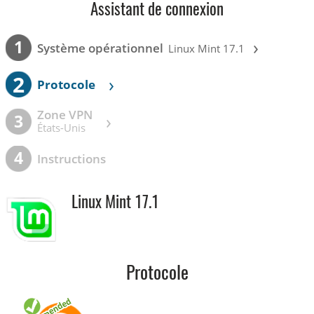
Assistant de connexion
›
1
Système opérationnel
Linux Mint 17.1
2
›
Protocole
Zone VPN
›
3
États-Unis
4
Instructions
Linux Mint 17.1
Protocole