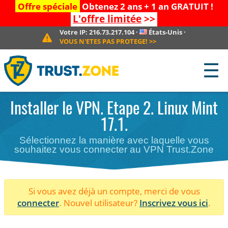
Offre spéciale
Obtenez 2 ans + 1 an GRATUIT !
L'offre limitée
>>
Votre IP:
216.73.217.104
·
États-Unis
·
VOUS N'ETES PAS PROTEGE!
>>
☰
Installer le VPN. Etape 2. Linux Mint
17.1.
Sélectionnez la manière avec laquelle vous
souhaitez vous connecter au VPN Trust.Zone
Si vous avez déjà un compte, merci de vous
connecter
. Nouvel utilisateur?
Inscrivez vous ici
.