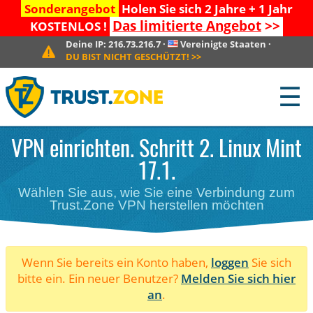
Sonderangebot
Holen Sie sich 2 Jahre + 1 Jahr
Das limitierte Angebot
>>
KOSTENLOS !
Deine IP:
216.73.216.7
·
Vereinigte Staaten
·
DU BIST NICHT GESCHÜTZT!
>>
☰
VPN einrichten. Schritt 2. Linux Mint
17.1.
Wählen Sie aus, wie Sie eine Verbindung zum
Trust.Zone VPN herstellen möchten
Wenn Sie bereits ein Konto haben,
loggen
Sie sich
bitte ein. Ein neuer Benutzer?
Melden Sie sich hier
an
.