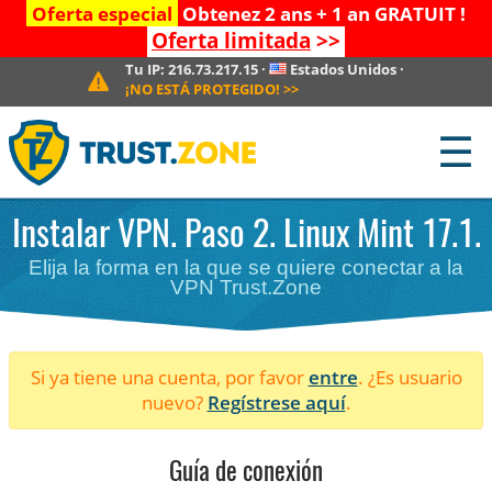
Oferta especial
Obtenez 2 ans + 1 an GRATUIT !
Oferta limitada
>>
Tu IP:
216.73.217.15
·
Estados Unidos
·
¡NO ESTÁ PROTEGIDO!
>>
☰
Instalar VPN. Paso 2. Linux Mint 17.1.
Elija la forma en la que se quiere conectar a la
VPN Trust.Zone
Si ya tiene una cuenta, por favor
entre
. ¿Es usuario
nuevo?
Regístrese aquí
.
Guía de conexión