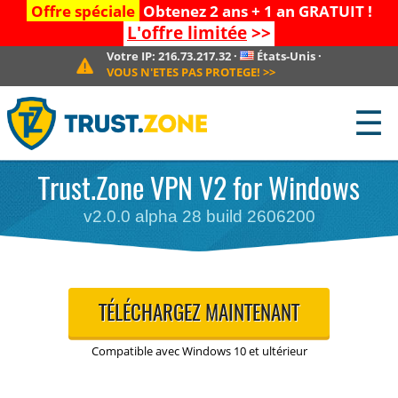
Offre spéciale
Obtenez 2 ans + 1 an GRATUIT !
L'offre limitée
>>
Votre IP:
216.73.217.32
·
États-Unis
·
VOUS N'ETES PAS PROTEGE!
>>
☰
Trust.Zone VPN V2 for Windows
v2.0.0 alpha 28 build 2606200
TÉLÉCHARGEZ MAINTENANT
Compatible avec Windows 10 et ultérieur