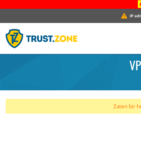
IP ad
VP
Zaten bir he