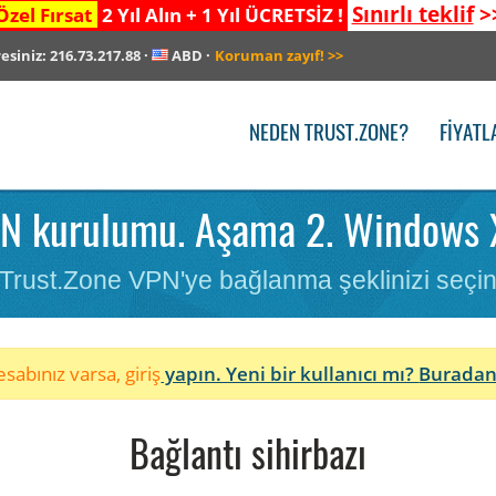
Sınırlı teklif
>
Özel Fırsat
2 Yıl Alın + 1 Yıl ÜCRETSİZ !
resiniz:
216.73.217.88
·
ABD
·
Koruman zayıf!
>>
NEDEN TRUST.ZONE?
FIYATL
N kurulumu. Aşama 2. Windows 
Trust.Zone VPN'ye bağlanma şeklinizi seçi
sabınız varsa, giriş
yapın. Yeni bir kullanıcı mı?
Buradan
Bağlantı sihirbazı