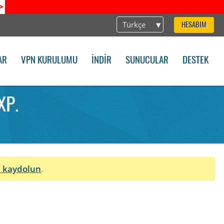
>
Türkçe
HESABIM
AR
VPN KURULUMU
İNDIR
SUNUCULAR
DESTEK
XP.
n
 kaydolun
.