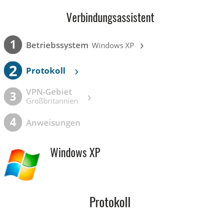
Verbindungsassistent
›
1
Betriebssystem
Windows XP
2
›
Protokoll
VPN-Gebiet
›
3
Großbritannien
4
Anweisungen
Windows XP
Protokoll