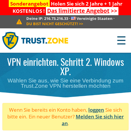
Sonderangebot
Holen Sie sich 2 Jahre + 1 Jahr
Das limitierte Angebot
>>
KOSTENLOS !
Deine IP:
216.73.216.33
·
Vereinigte Staaten
·
DU BIST NICHT GESCHÜTZT!
>>
☰
VPN einrichten. Schritt 2. Windows
XP.
Wählen Sie aus, wie Sie eine Verbindung zum
Trust.Zone VPN herstellen möchten
Wenn Sie bereits ein Konto haben,
loggen
Sie sich
bitte ein. Ein neuer Benutzer?
Melden Sie sich hier
an
.