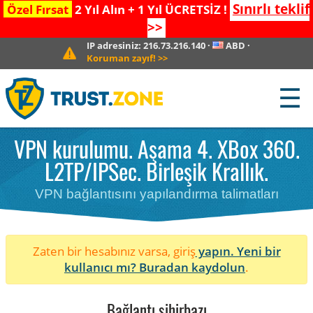
Sınırlı teklif
Özel Fırsat
2 Yıl Alın + 1 Yıl ÜCRETSİZ !
>>
IP adresiniz:
216.73.216.140
·
ABD
·
Koruman zayıf!
>>
☰
VPN kurulumu. Aşama 4. XBox 360.
L2TP/IPSec. Birleşik Krallık.
VPN bağlantısını yapılandırma talimatları
Zaten bir hesabınız varsa, giriş
yapın. Yeni bir
kullanıcı mı?
Buradan kaydolun
.
Bağlantı sihirbazı