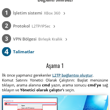
›
1
İşletim sistemi
XBox 360
›
2
Protokol
L2TP/IPSec
›
3
VPN Bölgesi
Birleşik Krallık
4
Talimatlar
Aşama 1
İlk önce yapmanız gerekenler
L2TP bağlantısı oluştur
.
Komut Satırını Yönetici Olarak Çalıştırın: Başlat menüsüne
tıklayın, arama alanına
cmd
yazın, arama sonucu
cmd'ye
sağ
tıklayın ve
Yönetici olarak çalıştır'ı
seçin.