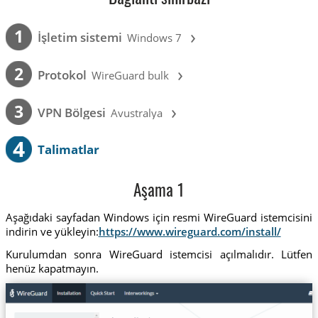
›
1
İşletim sistemi
Windows 7
›
2
Protokol
WireGuard bulk
›
3
VPN Bölgesi
Avustralya
4
Talimatlar
Aşama 1
Aşağıdaki sayfadan Windows için resmi WireGuard istemcisini
indirin ve yükleyin:
https://www.wireguard.com/install/
Kurulumdan sonra WireGuard istemcisi açılmalıdır. Lütfen
henüz kapatmayın.