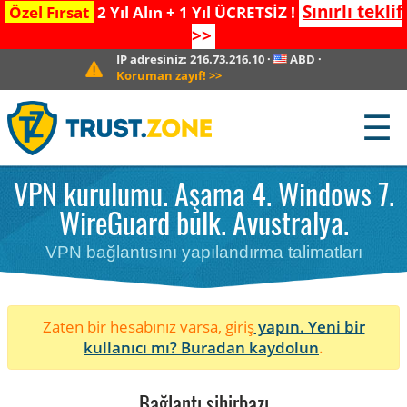
Sınırlı teklif
Özel Fırsat
2 Yıl Alın + 1 Yıl ÜCRETSİZ !
>>
IP adresiniz:
216.73.216.10
·
ABD
·
Koruman zayıf!
>>
☰
VPN kurulumu. Aşama 4. Windows 7.
WireGuard bulk. Avustralya.
VPN bağlantısını yapılandırma talimatları
Zaten bir hesabınız varsa, giriş
yapın. Yeni bir
kullanıcı mı?
Buradan kaydolun
.
Bağlantı sihirbazı