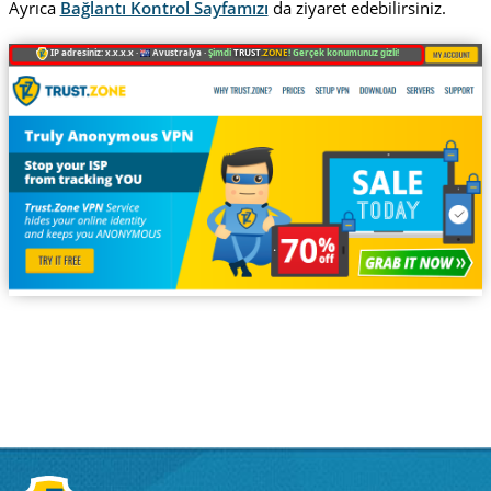
Ayrıca
Bağlantı Kontrol Sayfamızı
da ziyaret edebilirsiniz.
IP adresiniz: x.x.x.x ·
Avustralya ·
Şimdi
TRUST
.ZONE
! Gerçek konumunuz gizli!