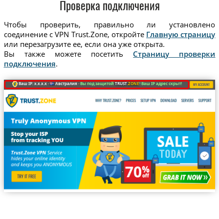
Проверка подключения
Чтобы проверить, правильно ли установлено
соединение с VPN Trust.Zone, откройте
Главную страницу
или перезагрузите ее, если она уже открыта.
Вы также можете посетить
Страницу проверки
подключения
.
Ваш IP: x.x.x.x ·
Австралия ·
Вы под защитой
TRUST
.ZONE
! Ваш IP адрес скрыт!