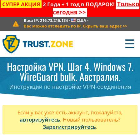
Только
СУПЕР АКЦИЯ
2 Года + 1 год в ПОДАРОК!
сегодня
>>
Ваш IP:
216.73.216.134
·
США
·
Вас можно отследить по IP. Скрыть ваш адрес
>>
☰
Настройка VPN. Шаг 4. Windows 7.
WireGuard bulk. Австралия.
Инструкции по настройке VPN-соединения
Если у вас уже есть аккаунт, пожалуйста,
авторизуйтесь
. Новый пользователь?
Зарегистрируйтесь
.