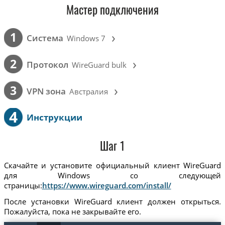
Мастер подключения
›
1
Cистема
Windows 7
›
2
Протокол
WireGuard bulk
›
3
VPN зона
Австралия
4
Инструкции
Шаг 1
Скачайте и установите официальный клиент WireGuard
для Windows со следующей
страницы:
https://www.wireguard.com/install/
После установки WireGuard клиент должен открыться.
Пожалуйста, пока не закрывайте его.