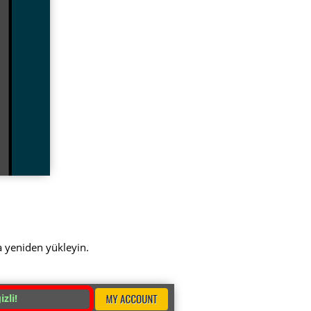
a yeniden yükleyin.
zli!