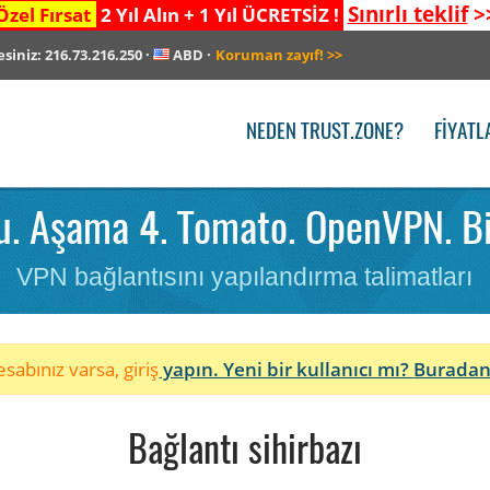
Sınırlı teklif
>
Özel Fırsat
2 Yıl Alın + 1 Yıl ÜCRETSİZ !
esiniz:
216.73.216.250
·
ABD
·
Koruman zayıf!
>>
NEDEN TRUST.ZONE?
FIYATL
. Aşama 4. Tomato. OpenVPN. Birl
VPN bağlantısını yapılandırma talimatları
sabınız varsa, giriş
yapın. Yeni bir kullanıcı mı?
Buradan
Bağlantı sihirbazı