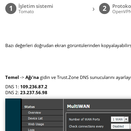
İşletim sistemi
Protoko
›
1
2
Tomato
OpenVP
Bazı değerleri doğrudan ekran görüntülerinden kopyalayabilirsi
Temel
->
Ağı'na
gidin ve Trust.Zone DNS sunucularını ayarlay
DNS 1:
109.236.87.2
DNS 2:
23.237.56.98