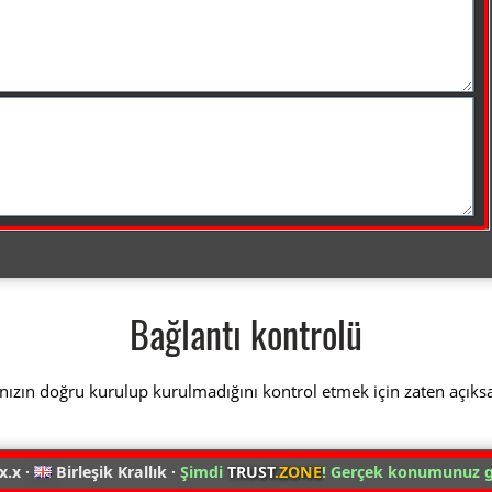
Bağlantı kontrolü
nızın doğru kurulup kurulmadığını kontrol etmek için zaten açıks
x.x ·
Birleşik Krallık ·
Şimdi
TRUST
.ZONE
! Gerçek konumunuz gi