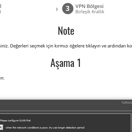
l
VPN Bölgesi
›
3
N
Birleşik Krallık
Note
niz. Değerleri seçmek için kırmızı öğelere tıklayın ve ardından k
Aşama 1
ın: