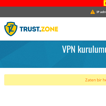
IP adr
VPN kurulumu
Zaten bir he