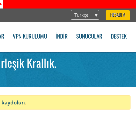
>
Türkçe
HESABIM
AR
VPN KURULUMU
İNDIR
SUNUCULAR
DESTEK
eşik Krallık.
 kaydolun
.