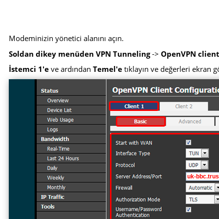
Modeminizin yönetici alanını açın.
Soldan dikey menüden VPN Tunneling
->
OpenVPN client
İstemci 1'e
ve ardından
Temel'e
tıklayın ve değerleri ekran g