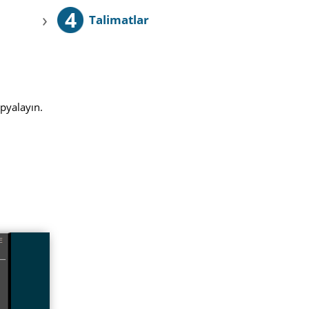
4
›
Talimatlar
opyalayın.