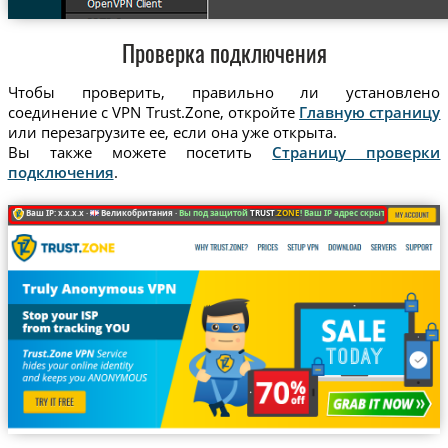
Проверка подключения
Чтобы проверить, правильно ли установлено
соединение с VPN Trust.Zone, откройте
Главную страницу
или перезагрузите ее, если она уже открыта.
Вы также можете посетить
Страницу проверки
подключения
.
Ваш IP: x.x.x.x ·
Великобритания ·
Вы под защитой
TRUST
.ZONE
! Ваш IP адрес скрыт!