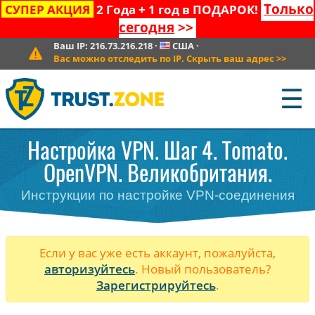
Только
СУПЕР АКЦИЯ
2 Года + 1 год в ПОДАРОК!
сегодня
>>
Ваш IP:
216.73.216.218
·
США
·
Вас можно отследить по IP. Скрыть ваш адрес
>>
☰
Настройка VPN. Шаг 4. Tomato.
OpenVPN. Великобритания.
Инструкции по настройке VPN-соединения
Если у вас уже есть аккаунт, пожалуйста,
авторизуйтесь
. Новый пользователь?
Зарегистрируйтесь
.