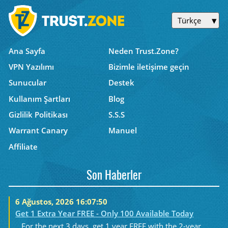
Türkçe
Ana Sayfa
Neden Trust.Zone?
VPN Yazılımı
Bizimle iletişime geçin
Sunucular
Destek
Kullanım Şartları
Blog
Gizlilik Politikası
S.S.S
Warrant Canary
Manuel
Affiliate
Son Haberler
6 Ağustos, 2026 16:07:50
Get 1 Extra Year FREE - Only 100 Available Today
For the next 3 days, get 1 year FREE with the 2-year