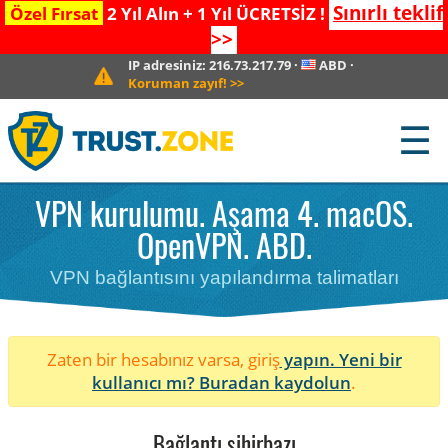
Sınırlı teklif
Özel Fırsat
2 Yıl Alın + 1 Yıl ÜCRETSİZ !
>>
IP adresiniz:
216.73.217.79
·
ABD
·
Koruman zayıf!
>>
☰
VPN kurulumu. Aşama 4. macOS.
OpenVPN. ABD.
VPN bağlantısını yapılandırma talimatları
Zaten bir hesabınız varsa, giriş
yapın. Yeni bir
kullanıcı mı?
Buradan kaydolun
.
Bağlantı sihirbazı