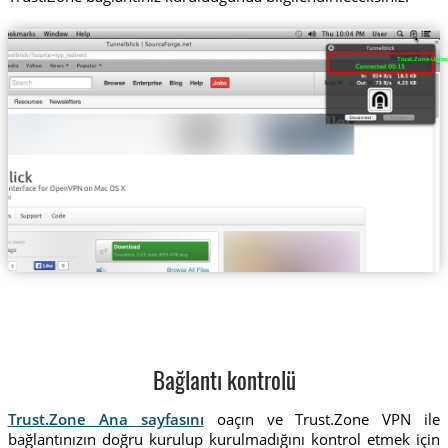
Trust.Zone-Unite
Bağlantı kontrolü
Trust.Zone Ana sayfasını
oaçın ve Trust.Zone VPN ile
bağlantınızın doğru kurulup kurulmadığını kontrol etmek için