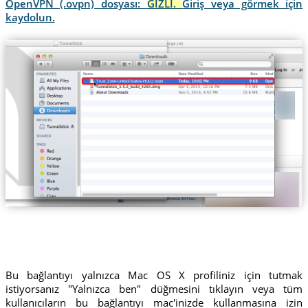
OpenVPN (.ovpn) dosyası:
GİZLİ.
Giriş veya görmek için
kaydolun.
Trust.Zone-United-States-HULU.ovpn
Bu bağlantıyı yalnızca Mac OS X profiliniz için tutmak
istiyorsanız "Yalnızca ben" düğmesini tıklayın veya tüm
kullanıcıların bu bağlantıyı mac'inizde kullanmasına izin