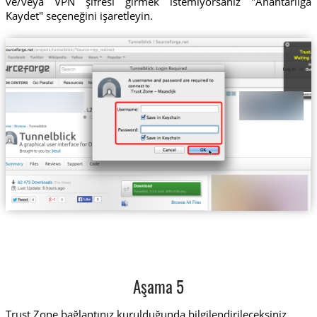
ve/veya VPN şifresi girmek istemiyorsanız "Anahtarlığa
Kaydet" seçeneğini işaretleyin.
Aşama 5
Trust.Zone bağlantınız kurulduğunda bilgilendirileceksiniz.