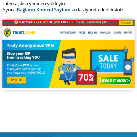
zaten açıksa yeniden yükleyin.
Ayrıca
Bağlantı Kontrol Sayfamızı
da ziyaret edebilirsiniz.
IP adresiniz: x.x.x.x ·
ABD ·
Şimdi
TRUST
.ZONE
! Gerçek konumunuz gizli!