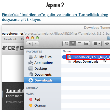
Aşama 2
Finder'da "İndirilenler"e gidin ve indirilen Tunnelblick dmg
dosyasına çift tıklayın.