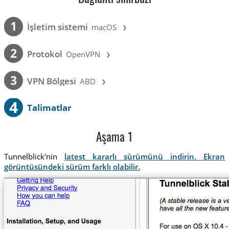
›
1
İşletim sistemi
macOS
›
2
Protokol
OpenVPN
›
3
VPN Bölgesi
ABD
4
Talimatlar
Aşama 1
Tunnelblick'nin
latest kararlı sürümünü indirin. Ekran
görüntüsündeki sürüm farklı olabilir.