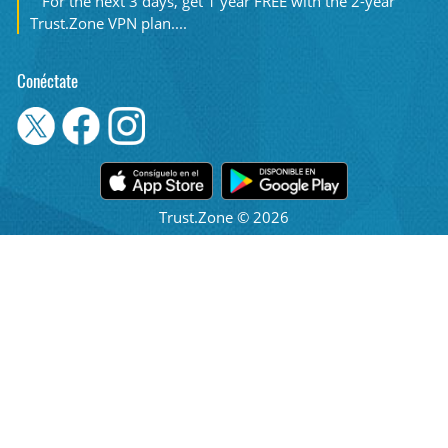
For the next 3 days, get 1 year FREE with the 2-year
Trust.Zone VPN plan....
Conéctate
Trust.Zone © 2026