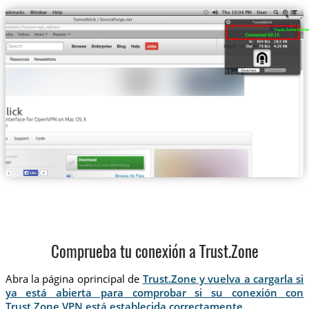
Trust.Zone-Unite
Comprueba tu conexión a Trust.Zone
Abra la página oprincipal de
Trust.Zone y vuelva a cargarla si
ya está abierta para comprobar si su conexión con
Trust.Zone VPN está establecida correctamente.