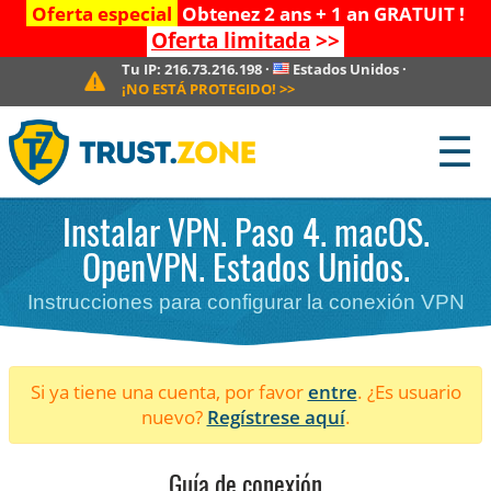
Oferta especial
Obtenez 2 ans + 1 an GRATUIT !
Oferta limitada
>>
Tu IP:
216.73.216.198
·
Estados Unidos
·
¡NO ESTÁ PROTEGIDO!
>>
☰
Instalar VPN. Paso 4. macOS.
OpenVPN. Estados Unidos.
Instrucciones para configurar la conexión VPN
Si ya tiene una cuenta, por favor
entre
. ¿Es usuario
nuevo?
Regístrese aquí
.
Guía de conexión