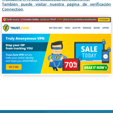
También puede visitar nuestra página de verificación
Connection
.
Tu IP: x.x.x.x ·
Estados Unidos ·
¡Estás en
TRUST
.ZONE
ahora! ¡Tu verdadera localización está oculta!