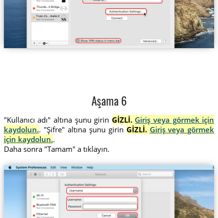
Trust.Zo...ntario-2
Aşama 6
"Kullanıcı adı" altına şunu girin
GİZLİ.
Giriş veya görmek için
kaydolun.
. "Şifre" altına şunu girin
GİZLİ.
Giriş veya görmek
için kaydolun.
.
Daha sonra "Tamam" a tıklayın.