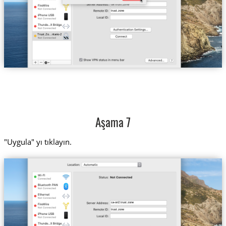
trust.zone
Trust.Zo...ntario-2
Aşama 7
"Uygula" yı tıklayın.
ca-on2.trust.zone
trust.zone