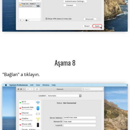
Trust.Zo...ntario-2
Aşama 8
"Bağlan" a tıklayın.
ca-on2.trust.zone
trust.zone