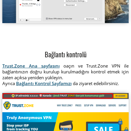
Bağlantı kontrolü
Trust.Zone Ana sayfasını
oaçın ve Trust.Zone VPN ile
bağlantınızın doğru kurulup kurulmadığını kontrol etmek için
zaten açıksa yeniden yükleyin.
Ayrıca
Bağlantı Kontrol Sayfamızı
da ziyaret edebilirsiniz.
IP adresiniz: x.x.x.x ·
Kanada ·
Şimdi
TRUST
.ZONE
! Gerçek konumunuz gizli!