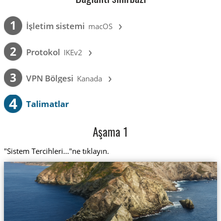
›
1
İşletim sistemi
macOS
›
2
Protokol
IKEv2
›
3
VPN Bölgesi
Kanada
4
Talimatlar
Aşama 1
"Sistem Tercihleri..."ne tıklayın.