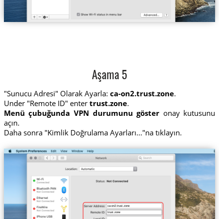
Aşama 5
"Sunucu Adresi" Olarak Ayarla:
ca-on2.trust.zone
.
Under "Remote ID" enter
trust.zone
.
Menü çubuğunda VPN durumunu göster
onay kutusunu
açın.
Daha sonra "Kimlik Doğrulama Ayarları..."na tıklayın.
ca-on2.trust.zone
trust.zone