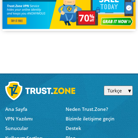
Türkçe
Ana Sayfa
Neden Trust.Zone?
VPN Yazılımı
Bizimle iletişime geçin
Sunucular
Destek
Kullanım Şartları
Blog