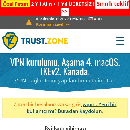
Sınırlı teklif
Özel Fırsat
2 Yıl Alın + 1 Yıl ÜCRETSİZ !
>>
IP adresiniz:
216.73.216.105
·
ABD
·
Koruman zayıf!
>>
☰
VPN kurulumu. Aşama 4. macOS.
IKEv2. Kanada.
VPN bağlantısını yapılandırma talimatları
Zaten bir hesabınız varsa, giriş
yapın. Yeni bir
kullanıcı mı?
Buradan kaydolun
.
Bağlantı sihirbazı