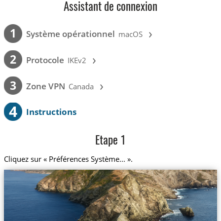
Assistant de connexion
›
1
Système opérationnel
macOS
›
2
Protocole
IKEv2
›
3
Zone VPN
Canada
4
Instructions
Etape 1
Cliquez sur « Préférences Système... ».