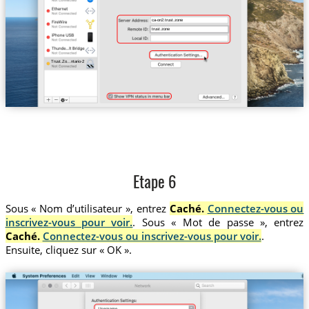
ca-on2.trust.zone
trust.zone
Trust.Zo...ntario-2
Etape 6
Sous « Nom d’utilisateur », entrez
Caché.
Connectez-vous ou
inscrivez-vous pour voir.
. Sous « Mot de passe », entrez
Caché.
Connectez-vous ou inscrivez-vous pour voir.
.
Ensuite, cliquez sur « OK ».