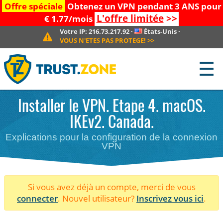
Offre spéciale
Obtenez un VPN pendant 3 ANS pour
L'offre limitée
>>
€ 1.77/mois
Votre IP:
216.73.217.92
·
États-Unis
·
VOUS N'ETES PAS PROTEGE!
>>
☰
Installer le VPN. Etape 4. macOS.
IKEv2. Canada.
Explications pour la configuration de la connexion
VPN
Si vous avez déjà un compte, merci de vous
connecter
. Nouvel utilisateur?
Inscrivez vous ici
.