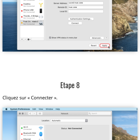
ca-on2.trust.zone
trust.zone
Trust.Zo...ntario-2
Etape 8
Cliquez sur « Connecter ».