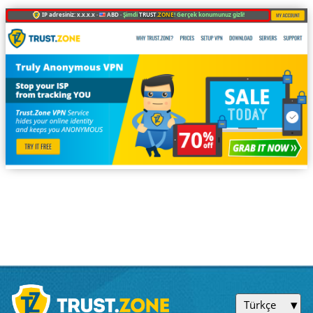
IP adresiniz: x.x.x.x ·
ABD ·
Şimdi
TRUST
.ZONE
! Gerçek konumunuz gizli!
Türkçe