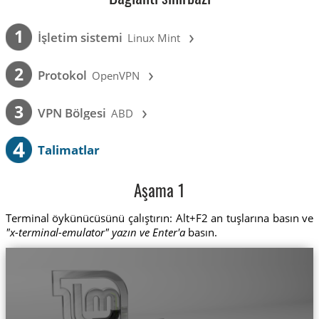
›
1
İşletim sistemi
Linux Mint
›
2
Protokol
OpenVPN
›
3
VPN Bölgesi
ABD
4
Talimatlar
Aşama 1
Terminal öykünücüsünü çalıştırın: Alt+F2 an tuşlarına basın ve
"x-terminal-emulator" yazın ve Enter'a
basın.