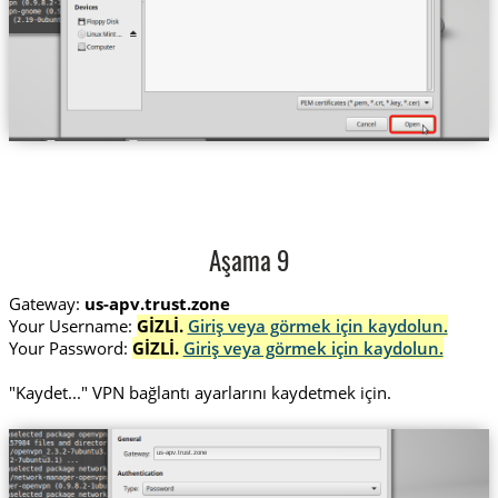
Aşama 9
Gateway:
us-apv.trust.zone
Your Username:
GİZLİ.
Giriş veya görmek için kaydolun.
Your Password:
GİZLİ.
Giriş veya görmek için kaydolun.
"Kaydet..." VPN bağlantı ayarlarını kaydetmek için.
us-apv.trust.zone