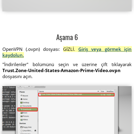
Aşama 6
OpenVPN (.ovpn) dosyası:
GİZLİ.
Giriş veya görmek için
kaydolun.
"İndirilenler" bölümünü seçin ve üzerine çift tıklayarak
Trust.Zone-United-States-Amazon-Prime-Video.ovpn
dosyasını açın.
Trust.Zone-United-States-Amazon-Prime-Video.ovpn