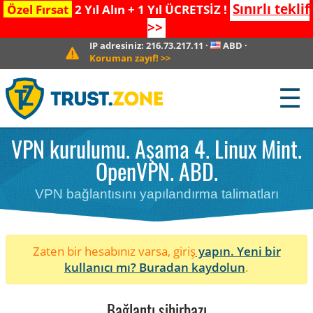
Sınırlı teklif
Özel Fırsat
2 Yıl Alın + 1 Yıl ÜCRETSİZ !
>>
IP adresiniz:
216.73.217.11
·
ABD
·
Koruman zayıf!
>>
☰
VPN kurulumu. Aşama 4. Linux Mint.
OpenVPN. ABD.
VPN bağlantısını yapılandırma talimatları
Zaten bir hesabınız varsa, giriş
yapın. Yeni bir
kullanıcı mı?
Buradan kaydolun
.
Bağlantı sihirbazı