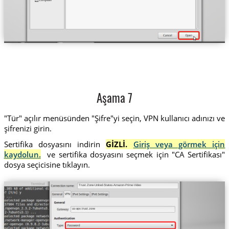
Aşama 7
"Tür" açılır menüsünden "Şifre"yi seçin, VPN kullanıcı adınızı ve
şifrenizi girin.
Sertifika dosyasını indirin
GİZLİ.
Giriş veya görmek için
kaydolun.
ve sertifika dosyasını seçmek için "CA Sertifikası"
dosya seçicisine tıklayın.
Trust.Zone-United-States-Amazon-Prime-Video
us-apv.trust.zone