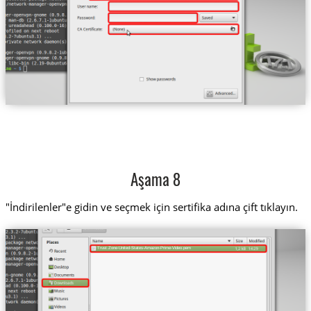
Aşama 8
"İndirilenler"e gidin ve seçmek için sertifika adına çift tıklayın.
Trust.Zone-United-States-Amazon-Prime-Video.pem