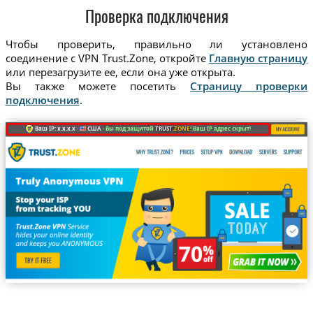
Проверка подключения
Чтобы проверить, правильно ли установлено
соединение с VPN Trust.Zone, откройте
Главную страницу
или перезагрузите ее, если она уже открыта.
Вы также можете посетить
Страницу проверки
подключения
.
Ваш IP: x.x.x.x ·
США ·
Вы под защитой
TRUST
.ZONE
! Ваш IP адрес скрыт!