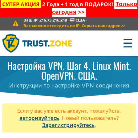
Только
СУПЕР АКЦИЯ
2 Года + 1 год в ПОДАРОК!
сегодня
>>
Ваш IP:
216.73.216.248
·
США
·
Вас можно отследить по IP. Скрыть ваш адрес
>>
☰
Настройка VPN. Шаг 4. Linux Mint.
OpenVPN. США.
Инструкции по настройке VPN-соединения
Если у вас уже есть аккаунт, пожалуйста,
авторизуйтесь
. Новый пользователь?
Зарегистрируйтесь
.