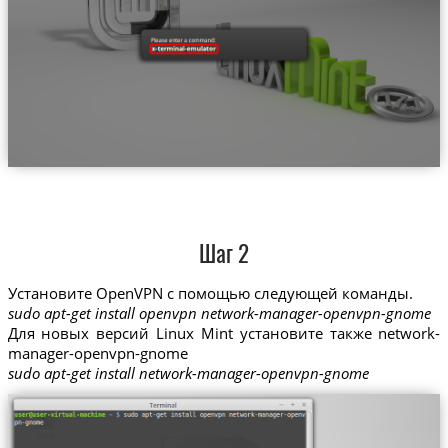
Шаг 2
Установите OpenVPN с помощью следующей команды.
sudo apt-get install openvpn network-manager-openvpn-gnome
Для новых версий Linux Mint установите также network-
manager-openvpn-gnome
sudo apt-get install network-manager-openvpn-gnome