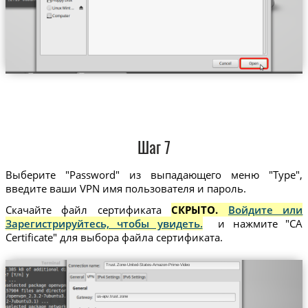
Шаг 7
Выберите "Password" из выпадающего меню "Type",
введите ваши VPN имя пользователя и пароль.
Скачайте файл сертификата
СКРЫТО.
Войдите или
Зарегистрируйтесь, чтобы увидеть.
и нажмите "CA
Certificate" для выбора файла сертификата.
Trust.Zone-United-States-Amazon-Prime-Video
us-apv.trust.zone