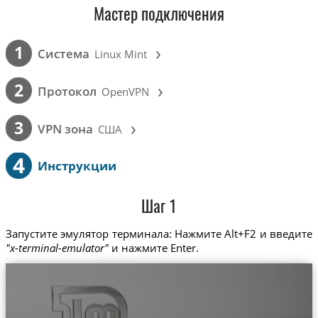
Мастер подключения
›
1
Cистема
Linux Mint
›
2
Протокол
OpenVPN
›
3
VPN зона
США
4
Инструкции
Шаг 1
Запустите эмулятор терминала: Нажмите Alt+F2 и введите
"x-terminal-emulator"
и нажмите Enter.