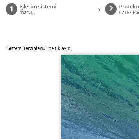
İşletim sistemi
Protoko
›
1
2
macOS
L2TP/IPS
"Sistem Tercihleri..."ne tıklayın.