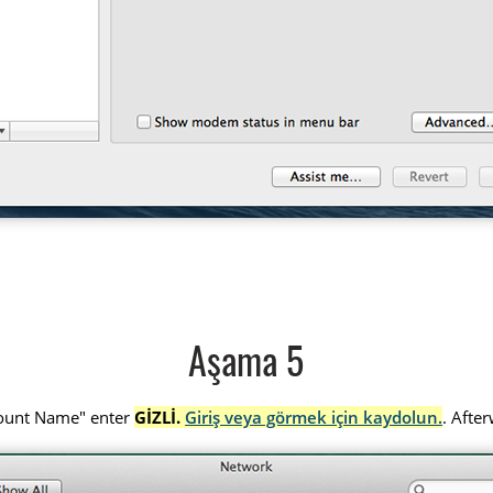
Aşama 5
count Name" enter
GİZLİ.
Giriş veya görmek için kaydolun.
. Afte