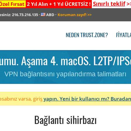
Sınırlı teklif
>
Özel Fırsat
2 Yıl Alın + 1 Yıl ÜCRETSİZ !
esiniz:
216.73.216.135
·
ABD
·
Koruman zayıf!
>>
NEDEN TRUST.ZONE?
FIYATL
umu. Aşama 4. macOS. L2TP/IPSe
VPN bağlantısını yapılandırma talimatları
sabınız varsa, giriş
yapın. Yeni bir kullanıcı mı?
Buradan
Bağlantı sihirbazı