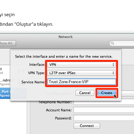
yi seçin
dından "Oluştur"a tıklayın.
Trust.Zone-France-VIP