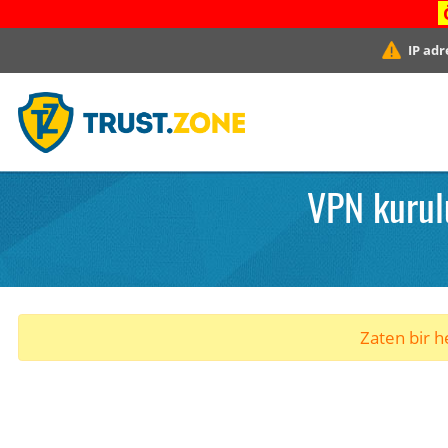
IP adr
VPN kurul
Zaten bir he