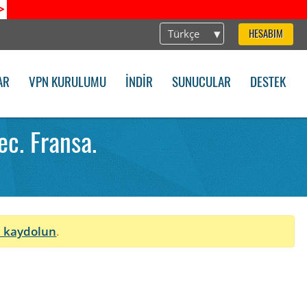
>
Türkçe
HESABIM
AR
VPN KURULUMU
İNDIR
SUNUCULAR
DESTEK
c. Fransa.
 kaydolun
.