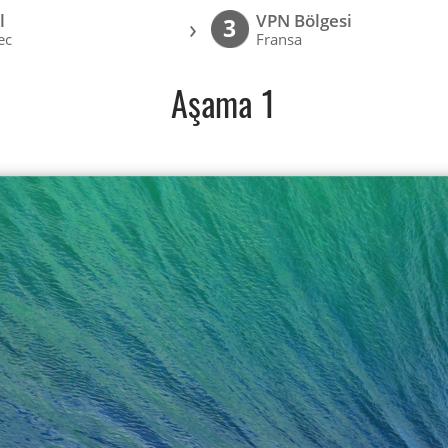
l
VPN Bölgesi
›
3
ec
Fransa
Aşama 1