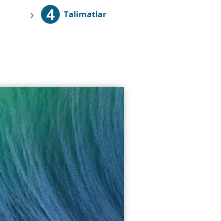
4
›
Talimatlar