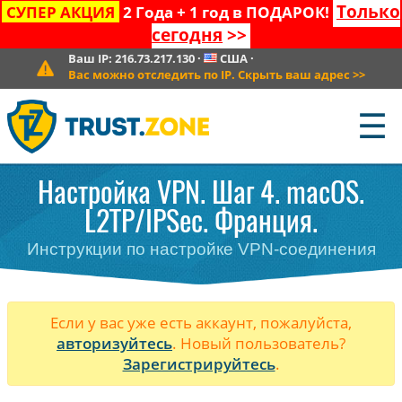
Только
СУПЕР АКЦИЯ
2 Года + 1 год в ПОДАРОК!
сегодня
>>
Ваш IP:
216.73.217.130
·
США
·
Вас можно отследить по IP. Скрыть ваш адрес
>>
☰
Настройка VPN. Шаг 4. macOS.
L2TP/IPSec. Франция.
Инструкции по настройке VPN-соединения
Если у вас уже есть аккаунт, пожалуйста,
авторизуйтесь
. Новый пользователь?
Зарегистрируйтесь
.