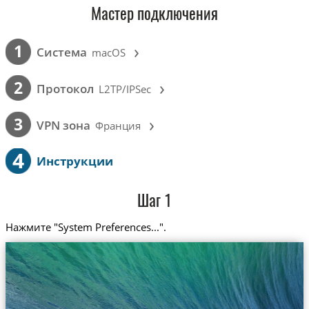
Мастер подключения
›
1
Cистема
macOS
›
2
Протокол
L2TP/IPSec
›
3
VPN зона
Франция
4
Инструкции
Шаг 1
Нажмите "System Preferences...".