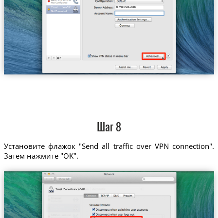
fr-vip.trust.zone
Trust....ce-VIP
Шаг 8
Установите флажок "Send all traffic over VPN connection".
Затем нажмите "OK".
Trust.Zone-France-VIP