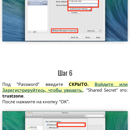
fr-vip.trust.zone
Trust....ce-VIP
Шаг 6
Под "Password" введите
СКРЫТО.
Войдите или
Зарегистрируйтесь, чтобы увидеть.
. "Shared Secret" это:
trustzone
.
После нажмите на кнопку "OK".