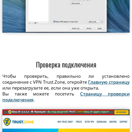
Проверка подключения
Чтобы проверить, правильно ли установлено
соединение с VPN Trust.Zone, откройте
Главную страницу
или перезагрузите ее, если она уже открыта.
Вы также можете посетить
Страницу проверки
подключения
.
Ваш IP: x.x.x.x ·
Франция ·
Вы под защитой
TRUST
.ZONE
! Ваш IP адрес скрыт!