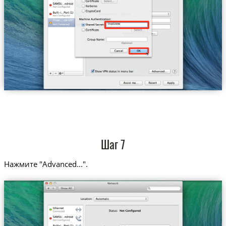
Trust....ce-VIP
trustzone
Шаг 7
Нажмите "Advanced...".