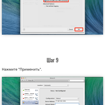
Шаг 9
Нажмите "Применить".
fr-vip.trust.zone
Trust....ce-VIP