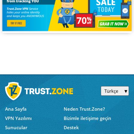
Türkçe
Ana Sayfa
Neden Trust.Zone?
VPN Yazılımı
Bizimle iletişime geçin
Sunucular
Destek