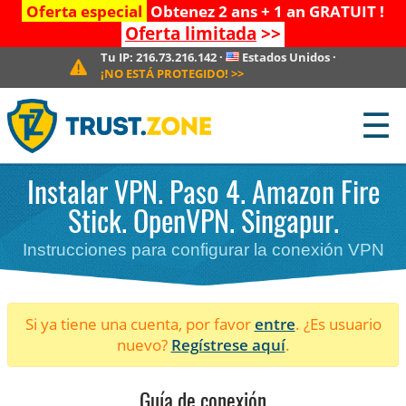
Oferta especial
Obtenez 2 ans + 1 an GRATUIT !
Oferta limitada
>>
Tu IP:
216.73.216.142
·
Estados Unidos
·
¡NO ESTÁ PROTEGIDO!
>>
☰
Instalar VPN. Paso 4. Amazon Fire
Stick. OpenVPN. Singapur.
Instrucciones para configurar la conexión VPN
Si ya tiene una cuenta, por favor
entre
. ¿Es usuario
nuevo?
Regístrese aquí
.
Guía de conexión