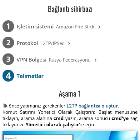
Bağlantı sihirbazı
›
1
İşletim sistemi
Amazon Fire Stick
›
2
Protokol
L2TP/IPSec
›
3
VPN Bölgesi
Rusya Federasyonu
4
Talimatlar
Aşama 1
İlk önce yapmanız gerekenler
L2TP bağlantısı oluştur
.
Komut Satırını Yönetici Olarak Çalıştırın: Başlat menüsüne
tıklayın, arama alanına
cmd
yazın, arama sonucu
cmd'ye
sağ
tıklayın ve
Yönetici olarak çalıştır'ı
seçin.