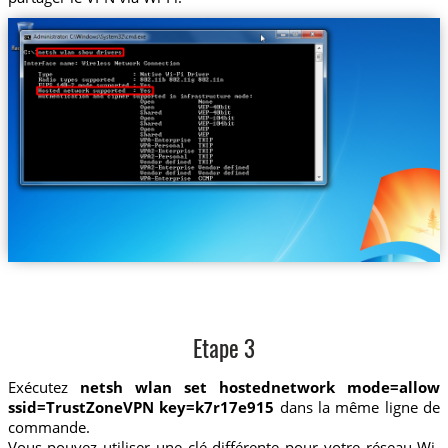
Etape 3
Exécutez
netsh wlan set hostednetwork mode=allow
ssid=TrustZoneVPN key=k7r17e915
dans la même ligne de
commande.
Vous pouvez utiliser une clé différente pour votre réseau Wi-