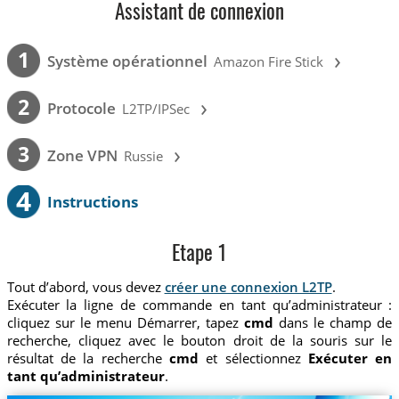
Assistant de connexion
›
1
Système opérationnel
Amazon Fire Stick
›
2
Protocole
L2TP/IPSec
›
3
Zone VPN
Russie
4
Instructions
Etape 1
Tout d’abord, vous devez
créer une connexion L2TP
.
Exécuter la ligne de commande en tant qu’administrateur :
cliquez sur le menu Démarrer, tapez
cmd
dans le champ de
recherche, cliquez avec le bouton droit de la souris sur le
résultat de la recherche
cmd
et sélectionnez
Exécuter en
tant qu’administrateur
.