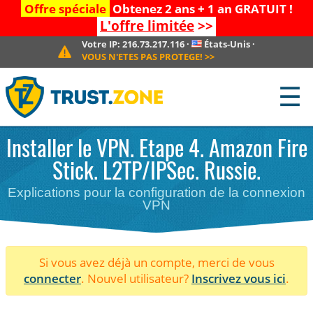
Offre spéciale
Obtenez 2 ans + 1 an GRATUIT !
L'offre limitée
>>
Votre IP:
216.73.217.116
·
États-Unis
·
VOUS N'ETES PAS PROTEGE!
>>
☰
Installer le VPN. Etape 4. Amazon Fire
Stick. L2TP/IPSec. Russie.
Explications pour la configuration de la connexion
VPN
Si vous avez déjà un compte, merci de vous
connecter
. Nouvel utilisateur?
Inscrivez vous ici
.