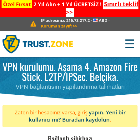
Sınırlı teklif
Özel Fırsat
2 Yıl Alın + 1 Yıl ÜCRETSİZ !
>>
IP adresiniz:
216.73.217.2
·
ABD
·
Koruman zayıf!
>>
☰
VPN kurulumu. Aşama 4. Amazon Fire
Stick. L2TP/IPSec. Belçika.
VPN bağlantısını yapılandırma talimatları
Zaten bir hesabınız varsa, giriş
yapın. Yeni bir
kullanıcı mı?
Buradan kaydolun
.
Bağlantı sihirbazı