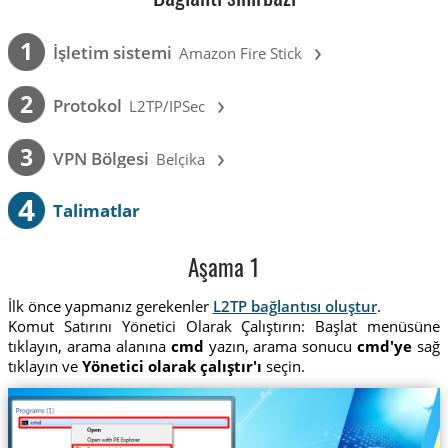
›
1
İşletim sistemi
Amazon Fire Stick
›
2
Protokol
L2TP/IPSec
›
3
VPN Bölgesi
Belçika
4
Talimatlar
Aşama 1
İlk önce yapmanız gerekenler
L2TP bağlantısı oluştur
.
Komut Satırını Yönetici Olarak Çalıştırın: Başlat menüsüne
tıklayın, arama alanına
cmd
yazın, arama sonucu
cmd'ye
sağ
tıklayın ve
Yönetici olarak çalıştır'ı
seçin.