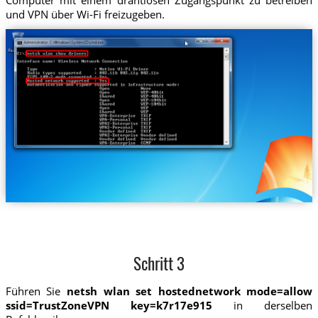
und VPN über Wi-Fi freizugeben.
Schritt 3
Führen Sie
netsh wlan set hostednetwork mode=allow
ssid=TrustZoneVPN key=k7r17e915
in derselben