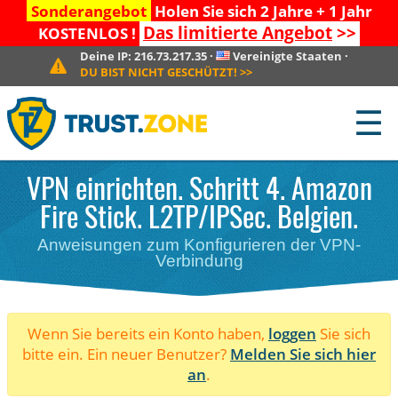
Sonderangebot
Holen Sie sich 2 Jahre + 1 Jahr
Das limitierte Angebot
>>
KOSTENLOS !
Deine IP:
216.73.217.35
·
Vereinigte Staaten
·
DU BIST NICHT GESCHÜTZT!
>>
☰
VPN einrichten. Schritt 4. Amazon
Fire Stick. L2TP/IPSec. Belgien.
Anweisungen zum Konfigurieren der VPN-
Verbindung
Wenn Sie bereits ein Konto haben,
loggen
Sie sich
bitte ein. Ein neuer Benutzer?
Melden Sie sich hier
an
.