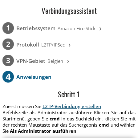
Verbindungsassistent
›
1
Betriebssystem
Amazon Fire Stick
›
2
Protokoll
L2TP/IPSec
›
3
VPN-Gebiet
Belgien
4
Anweisungen
Schritt 1
Zuerst müssen Sie
L2TP-Verbindung erstellen
.
Befehlszeile als Administrator ausführen: Klicken Sie auf das
Startmenü, geben Sie
cmd
in das Suchfeld ein, klicken Sie mit
der rechten Maustaste auf das Suchergebnis
cmd
und wählen
Sie
Als Administrator ausführen
.