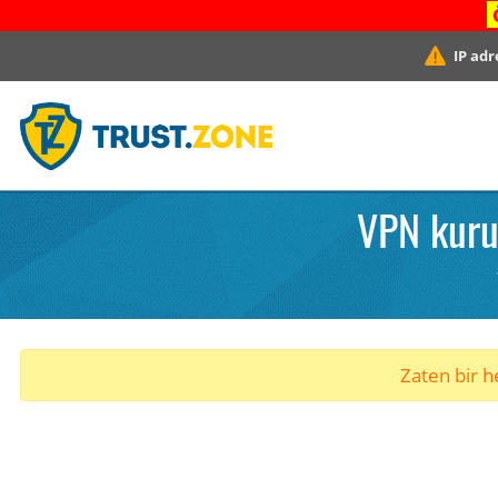
IP adr
VPN kuru
Zaten bir he