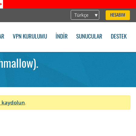
>
Türkçe
HESABIM
AR
VPN KURULUMU
İNDIR
SUNUCULAR
DESTEK
hmallow).
n
 kaydolun
.