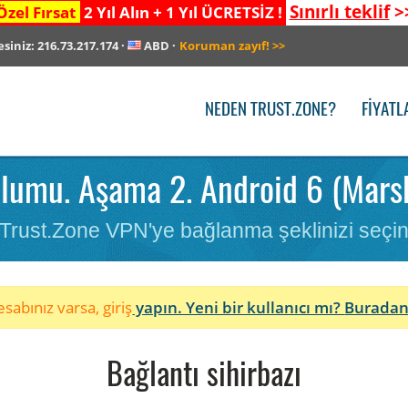
Sınırlı teklif
>
Özel Fırsat
2 Yıl Alın + 1 Yıl ÜCRETSİZ !
esiniz:
216.73.217.174
·
ABD
·
Koruman zayıf!
>>
NEDEN TRUST.ZONE?
FIYATL
lumu. Aşama 2. Android 6 (Mars
Trust.Zone VPN'ye bağlanma şeklinizi seçi
sabınız varsa, giriş
yapın. Yeni bir kullanıcı mı?
Buradan
Bağlantı sihirbazı