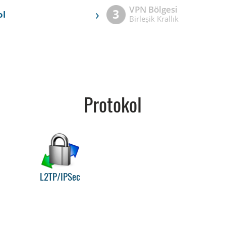
VPN Bölgesi
›
3
ol
Birleşik Krallık
Protokol
L2TP/IPSec