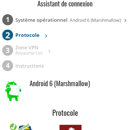
Assistant de connexion
›
1
Système opérationnel
Android 6 (Marshmallow)
2
›
Protocole
Zone VPN
›
3
Royaume-Uni
4
Instructions
Android 6 (Marshmallow)
Protocole