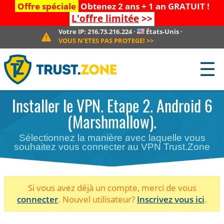
Offre spéciale
Obtenez 2 ans + 1 an GRATUIT !
L'offre limitée
>>
Votre IP:
216.73.216.224
·
États-Unis
·
VOUS N'ETES PAS PROTEGE!
>>
☰
Installer le VPN. Etape 2. Android 6
(Marshmallow).
Sélectionnez la manière avec laquelle vous
souhaitez vous connecter au VPN Trust.Zone
Si vous avez déjà un compte, merci de vous
connecter
. Nouvel utilisateur?
Inscrivez vous ici
.