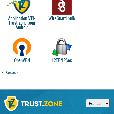
Application VPN
WireGuard bulk
Trust.Zone pour
Android
OpenVPN
L2TP/IPSec
< Retour
Français