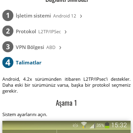
›
1
İşletim sistemi
Android 12
›
2
Protokol
L2TP/IPSec
›
3
VPN Bölgesi
ABD
4
Talimatlar
Android, 4.2x sürümünden itibaren L2TP/IPsec'i destekler.
Daha eski bir sürümünüz varsa, başka bir protokol seçmeniz
gerekir.
Aşama 1
Sistem ayarlarını açın.