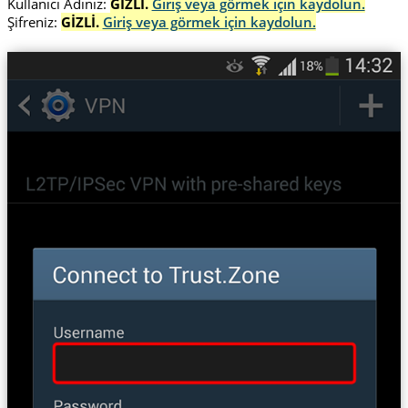
Kullanıcı Adınız:
GİZLİ.
Giriş veya görmek için kaydolun.
Şifreniz:
GİZLİ.
Giriş veya görmek için kaydolun.