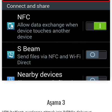
Aşama 3
VPN bağlantı ayarlarına gitmek için "VPN"e dokunun.