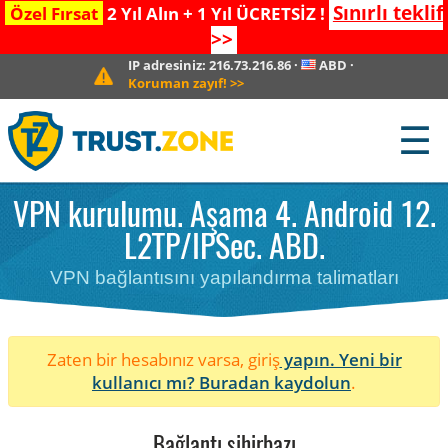
Sınırlı teklif
Özel Fırsat
2 Yıl Alın + 1 Yıl ÜCRETSİZ !
>>
IP adresiniz:
216.73.216.86
·
ABD
·
Koruman zayıf!
>>
☰
VPN kurulumu. Aşama 4. Android 12.
L2TP/IPSec. ABD.
VPN bağlantısını yapılandırma talimatları
Zaten bir hesabınız varsa, giriş
yapın. Yeni bir
kullanıcı mı?
Buradan kaydolun
.
Bağlantı sihirbazı