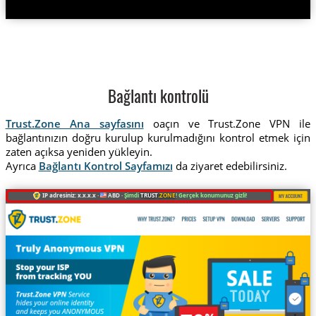
Bağlantı kontrolü
Trust.Zone Ana sayfasını
oaçın ve Trust.Zone VPN ile
bağlantınızın doğru kurulup kurulmadığını kontrol etmek için
zaten açıksa yeniden yükleyin.
Ayrıca
Bağlantı Kontrol Sayfamızı
da ziyaret edebilirsiniz.
IP adresiniz: x.x.x.x ·
ABD ·
Şimdi
TRUST
.ZONE
! Gerçek konumunuz gizli!