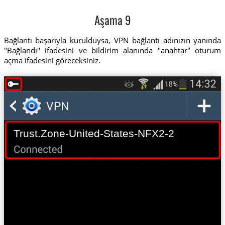
Aşama 9
Bağlantı başarıyla kurulduysa, VPN bağlantı adınızın yanında
"Bağlandı" ifadesini ve bildirim alanında "anahtar" oturum
açma ifadesini göreceksiniz.
Trust.Zone-United-States-NFX2-2