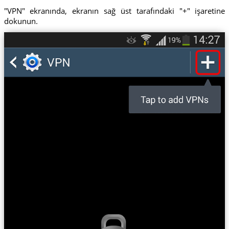
"VPN" ekranında, ekranın sağ üst tarafındaki "+" işaretine
dokunun.