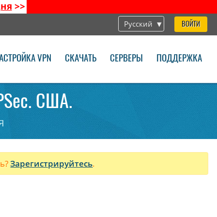
дня
>>
Русский
ВОЙТИ
АСТРОЙКА VPN
СКАЧАТЬ
СЕРВЕРЫ
ПОДДЕРЖКА
PSec. США.
я
ль?
Зарегистрируйтесь
.