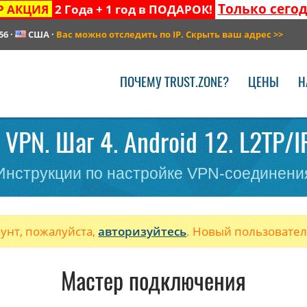
Только сего
Р АКЦИЯ
2 Года + 1 год в ПОДАРОК!
56
·
США
·
Вас можно отследить по IP. Скрыть ваш адрес
>>
ПОЧЕМУ TRUST.ZONE?
ЦЕНЫ
Н
 VPN. Шаг 4. Android 12. L2TP/I
Инструкции по настройке VPN-соединени
аунт, пожалуйста,
авторизуйтесь
. Новый пользовате
Мастер подключения