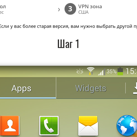
ол
VPN зона
›
3
ec
США
 Если у вас более старая версия, вам нужно выбрать другой 
Шаг 1