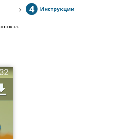
4
›
Инструкции
протокол.