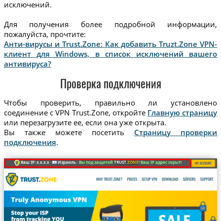
исключений.
Для получения более подробной информации,
пожалуйста, прочтите:
Анти-вирусы и Trust.Zone: Как добавить Truzt.Zone VPN-
клиент для Windows, в список исключений вашего
антивируса?
Проверка подключения
Чтобы проверить, правильно ли установлено
соединение с VPN Trust.Zone, откройте
Главную страницу
или перезагрузите ее, если она уже открыта.
Вы также можете посетить
Страницу проверки
подключения
.
Ваш IP: x.x.x.x ·
Израиль ·
Вы под защитой
TRUST
.ZONE
! Ваш IP адрес скрыт!