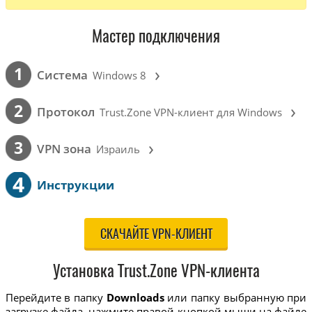
Мастер подключения
›
1
Cистема
Windows 8
›
2
Протокол
Trust.Zone VPN-клиент для Windows
›
3
VPN зона
Израиль
4
Инструкции
СКАЧАЙТЕ VPN-КЛИЕНТ
Установка Trust.Zone VPN-клиента
Перейдите в папку
Downloads
или папку выбранную при
загрузке файла, нажмите правой кнопкой мыши на файле