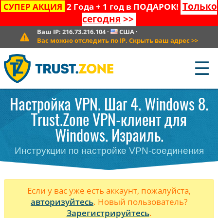
Только
СУПЕР АКЦИЯ
2 Года + 1 год в ПОДАРОК!
сегодня
>>
Ваш IP:
216.73.216.104
·
США
·
Вас можно отследить по IP. Скрыть ваш адрес
>>
☰
Настройка VPN. Шаг 4. Windows 8.
Trust.Zone VPN-клиент для
Windows. Израиль.
Инструкции по настройке VPN-соединения
Если у вас уже есть аккаунт, пожалуйста,
авторизуйтесь
. Новый пользователь?
Зарегистрируйтесь
.